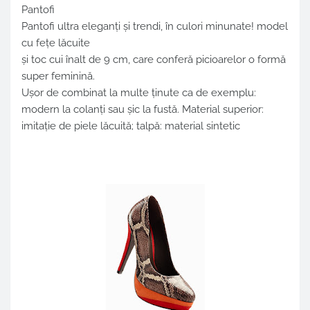
Pantofi
Pantofi ultra eleganţi şi trendi, în culori minunate! model
cu feţe lăcuite
şi toc cui înalt de 9 cm, care conferă picioarelor o formă
super feminină.
Uşor de combinat la multe ţinute ca de exemplu:
modern la colanţi sau şic la fustă. Material superior:
imitaţie de piele lăcuită; talpă: material sintetic