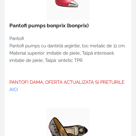
Pantofi pumps bonprix
(bonprix)
Pantofi
Pantofi pumps cu dantelă argintie, toc metalic de 11 cm.
Material superior: imitaţie de piele, Talpă interioară:
imitaţie de piele, Talpă: sintetic TPR
PANTOFI DAMA, OFERTA ACTUALIZATA SI PRETURILE
AICI