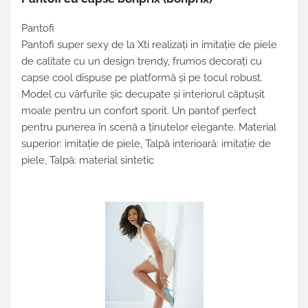
Pantofi
Pantofi super sexy de la Xti realizaţi in imitaţie de piele
de calitate cu un design trendy, frumos decoraţi cu
capse cool dispuse pe platformă şi pe tocul robust.
Model cu vârfurile şic decupate şi interiorul căptuşit
moale pentru un confort sporit. Un pantof perfect
pentru punerea în scenă a ţinutelor elegante. Material
superior: imitaţie de piele, Talpă interioară: imitaţie de
piele, Talpă: material sintetic