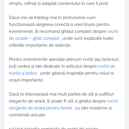
simplu, rafinat și adaptat contextului în care îl porți.
Dacă vrei să înțelegi mai în profunzime cum
funcționează alegerea corectă a unei ținute pentru
evenimente, îți recomand ghidul complet despre
rochii
de ocazie – ghid complet
, unde sunt explicate toate
criteriile importante de selecție.
Pentru evenimente speciale precum nunți sau botezuri,
poți vedea și idei dedicate în articolul despre
rochii de
nuntă și botez
, unde găsești inspirație pentru roluri și
ocazii importante.
Dacă te interesează mai mult partea de stil și outfituri
elegante de seară, îți poate fi util și ghidul despre
rochii
elegante de seară pentru femei
, cu idei moderne și
combinații actuale.
👉 Vezi colecția completă de rochii de ocazie