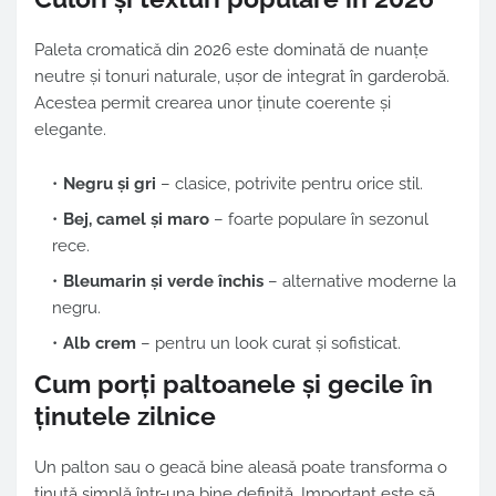
Paleta cromatică din 2026 este dominată de nuanțe
neutre și tonuri naturale, ușor de integrat în garderobă.
Acestea permit crearea unor ținute coerente și
elegante.
Negru și gri
– clasice, potrivite pentru orice stil.
Bej, camel și maro
– foarte populare în sezonul
rece.
Bleumarin și verde închis
– alternative moderne la
negru.
Alb crem
– pentru un look curat și sofisticat.
Cum porți paltoanele și gecile în
ținutele zilnice
Un palton sau o geacă bine aleasă poate transforma o
ținută simplă într-una bine definită. Important este să