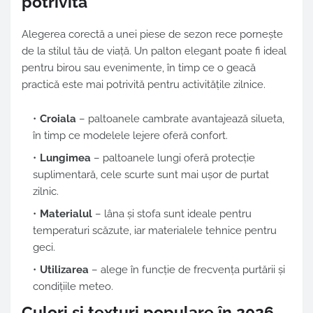
potrivită
Alegerea corectă a unei piese de sezon rece pornește
de la stilul tău de viață. Un palton elegant poate fi ideal
pentru birou sau evenimente, în timp ce o geacă
practică este mai potrivită pentru activitățile zilnice.
Croiala
– paltoanele cambrate avantajează silueta,
în timp ce modelele lejere oferă confort.
Lungimea
– paltoanele lungi oferă protecție
suplimentară, cele scurte sunt mai ușor de purtat
zilnic.
Materialul
– lâna și stofa sunt ideale pentru
temperaturi scăzute, iar materialele tehnice pentru
geci.
Utilizarea
– alege în funcție de frecvența purtării și
condițiile meteo.
Culori și texturi populare în 2026