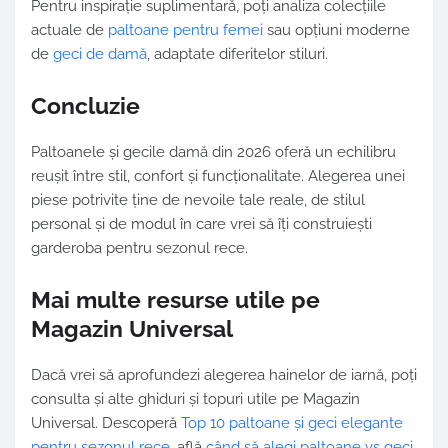
Pentru inspirație suplimentară, poți analiza colecțiile
actuale de
paltoane pentru femei
sau opțiuni moderne
de
geci de damă
, adaptate diferitelor stiluri.
Concluzie
Paltoanele și gecile damă din 2026 oferă un echilibru
reușit între stil, confort și funcționalitate. Alegerea unei
piese potrivite ține de nevoile tale reale, de stilul
personal și de modul în care vrei să îți construiești
garderoba pentru sezonul rece.
Mai multe resurse utile pe
Magazin Universal
Dacă vrei să aprofundezi alegerea hainelor de iarnă, poți
consulta și alte ghiduri și topuri utile pe Magazin
Universal. Descoperă
Top 10 paltoane și geci elegante
pentru sezonul rece
, află
când să alegi paltoane vs geci