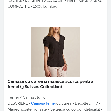
rotunjita - Lungime aprox. 62 cm - Marimi de la 34 la 52
COMPOZITIE - 100% bumbac
Camasa cu curea si maneca scurta pentru
femei
(3 Suisses Collection)
Femei / Camasi, tunici
DESCRIERE -
Camasa femei
cu curea - Decolteu in V -
Maneci scurte fronsate - Se leaga cu cordon detasabil -