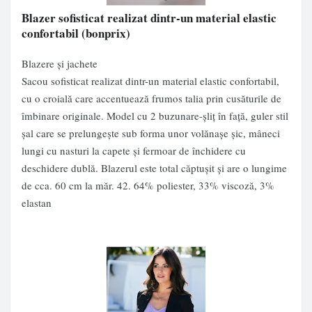
Blazer sofisticat realizat dintr-un material elastic
confortabil
(bonprix)
Blazere și jachete
Sacou sofisticat realizat dintr-un material elastic confortabil,
cu o croială care accentuează frumos talia prin cusăturile de
îmbinare originale. Model cu 2 buzunare-şliţ în faţă, guler stil
şal care se prelungeşte sub forma unor volănaşe şic, mâneci
lungi cu nasturi la capete şi fermoar de închidere cu
deschidere dublă. Blazerul este total căptuşit şi are o lungime
de cca. 60 cm la măr. 42. 64% poliester, 33% viscoză, 3%
elastan