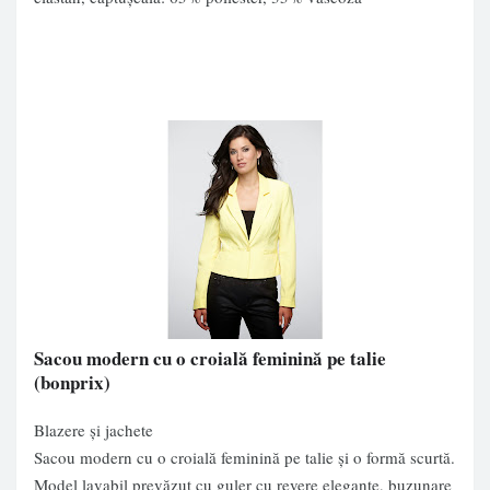
Sacou modern cu o croială feminină pe talie
(bonprix)
Blazere și jachete
Sacou modern cu o croială feminină pe talie şi o formă scurtă.
Model lavabil prevăzut cu guler cu revere elegante, buzunare