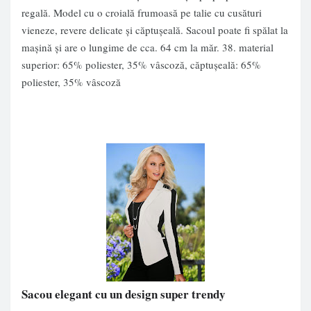
regală. Model cu o croială frumoasă pe talie cu cusături
vieneze, revere delicate şi căptuşeală. Sacoul poate fi spălat la
maşină şi are o lungime de cca. 64 cm la măr. 38. material
superior: 65% poliester, 35% vâscoză, căptuşeală: 65%
poliester, 35% vâscoză
Sacou elegant cu un design super trendy