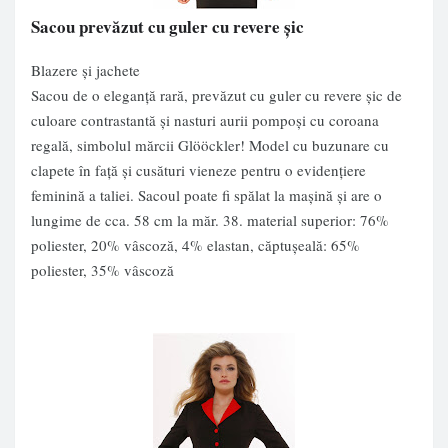
Sacou prevăzut cu guler cu revere şic
Blazere și jachete
Sacou de o eleganţă rară, prevăzut cu guler cu revere şic de
culoare contrastantă şi nasturi aurii pompoşi cu coroana
regală, simbolul mărcii Glööckler! Model cu buzunare cu
clapete în faţă şi cusături vieneze pentru o evidenţiere
feminină a taliei. Sacoul poate fi spălat la maşină şi are o
lungime de cca. 58 cm la măr. 38. material superior: 76%
poliester, 20% vâscoză, 4% elastan, căptuşeală: 65%
poliester, 35% vâscoză