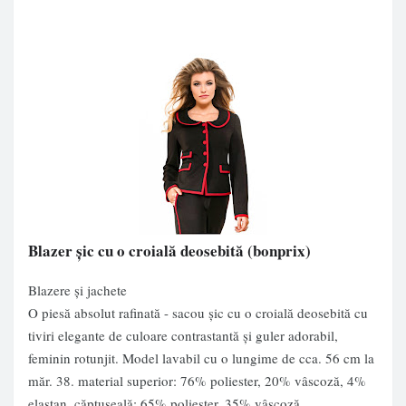
Blazer şic cu o croială deosebită
(bonprix)
Blazere și jachete
O piesă absolut rafinată - sacou şic cu o croială deosebită cu
tiviri elegante de culoare contrastantă şi guler adorabil,
feminin rotunjit. Model lavabil cu o lungime de cca. 56 cm la
măr. 38. material superior: 76% poliester, 20% vâscoză, 4%
elastan, căptuşeală: 65% poliester, 35% vâscoză