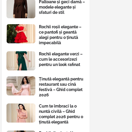
Paltoane și geci damă –
modele elegante și
sfaturi de stil
Rochii roșii elegante –
ce pantofi și geantă
alegi pentru o ținută
impecabilă
Rochii elegante verzi –
cum le accesorizezi
pentru un look rafinat
Ținută elegantă pentru
restaurant sau cină
festivă – Ghid complet
2026
Cum te îmbraci la o
nuntă civilă – Ghid
complet 2026 pentru o
ținută elegantă