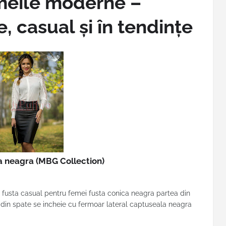
meile moderne –
 casual și în tendințe
ca neagra
(MBG Collection)
a fusta casual pentru femei fusta conica neagra partea din
a din spate se incheie cu fermoar lateral captuseala neagra