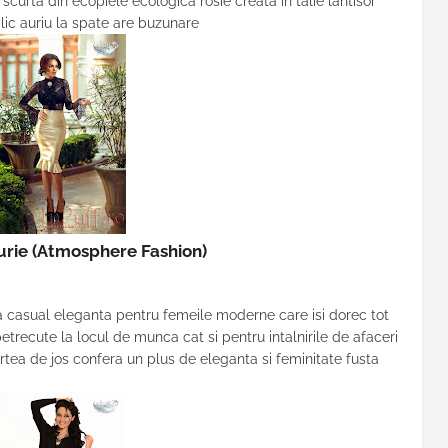
curta din ecopiele ecologica rosie creata in talie lantisor
lic auriu la spate are buzunare
aurie
(Atmosphere Fashion)
a casual eleganta pentru femeile moderne care isi dorec tot
petrecute la locul de munca cat si pentru intalnirile de afaceri
artea de jos confera un plus de eleganta si feminitate fusta