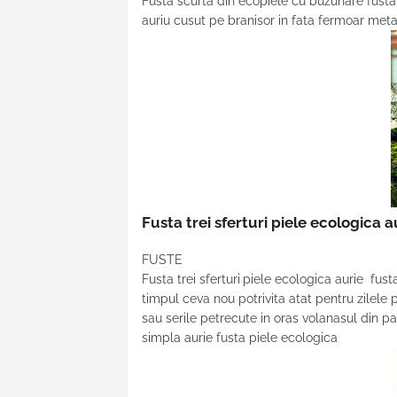
Fusta scurta din ecopiele cu buzunare fusta s
auriu cusut pe branisor in fata fermoar meta
Fusta trei sferturi piele ecologica 
FUSTE
Fusta trei sferturi
piele ecologica aurie fust
timpul ceva nou potrivita atat pentru zilele 
sau serile petrecute in oras volanasul din p
simpla aurie fusta piele ecologica