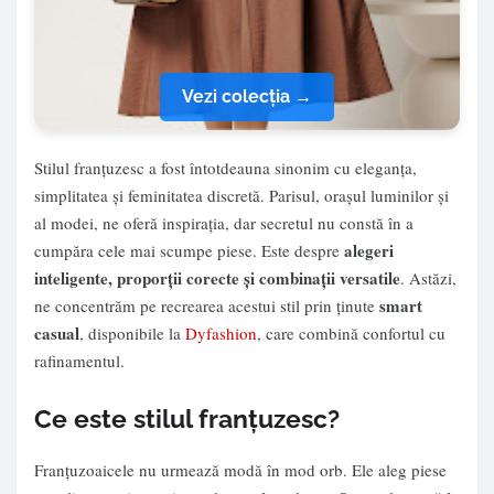
Vezi colecția →
Stilul franțuzesc a fost întotdeauna sinonim cu eleganța,
simplitatea și feminitatea discretă. Parisul, orașul luminilor și
al modei, ne oferă inspirația, dar secretul nu constă în a
alegeri
cumpăra cele mai scumpe piese. Este despre
inteligente, proporții corecte și combinații versatile
. Astăzi,
smart
ne concentrăm pe recrearea acestui stil prin ținute
casual
, disponibile la
Dyfashion
, care combină confortul cu
rafinamentul.
Ce este stilul franțuzesc?
Franțuzoaicele nu urmează modă în mod orb. Ele aleg piese