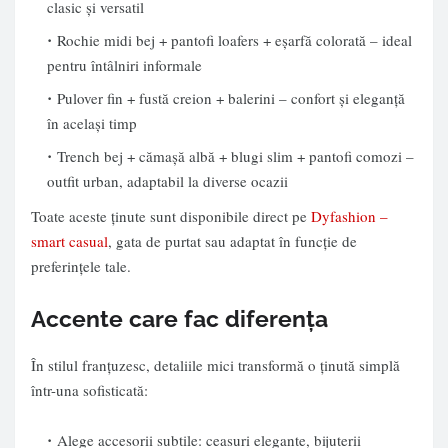
clasic și versatil
Rochie midi bej + pantofi loafers + eșarfă colorată – ideal
pentru întâlniri informale
Pulover fin + fustă creion + balerini – confort și eleganță
în același timp
Trench bej + cămașă albă + blugi slim + pantofi comozi –
outfit urban, adaptabil la diverse ocazii
Toate aceste ținute sunt disponibile direct pe
Dyfashion –
smart casual
, gata de purtat sau adaptat în funcție de
preferințele tale.
Accente care fac diferența
În stilul franțuzesc, detaliile mici transformă o ținută simplă
într-una sofisticată:
Alege accesorii subtile: ceasuri elegante, bijuterii