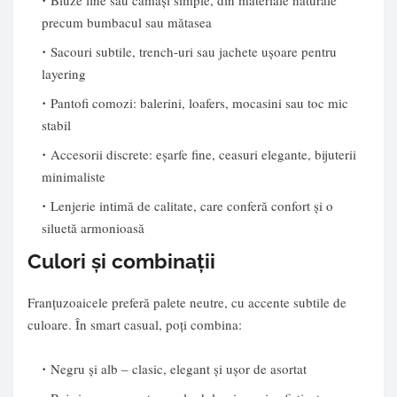
Bluze fine sau cămăși simple, din materiale naturale
precum bumbacul sau mătasea
Sacouri subtile, trench-uri sau jachete ușoare pentru
layering
Pantofi comozi: balerini, loafers, mocasini sau toc mic
stabil
Accesorii discrete: eșarfe fine, ceasuri elegante, bijuterii
minimaliste
Lenjerie intimă de calitate, care conferă confort și o
siluetă armonioasă
Culori și combinații
Franțuzoaicele preferă palete neutre, cu accente subtile de
culoare. În smart casual, poți combina:
Negru și alb – clasic, elegant și ușor de asortat