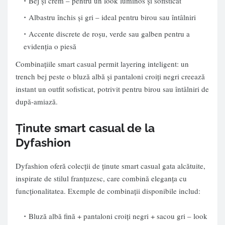
Bej și crem – pentru un look luminos și sofisticat
Albastru închis și gri – ideal pentru birou sau întâlniri
Accente discrete de roșu, verde sau galben pentru a
evidenția o piesă
Combinațiile smart casual permit layering inteligent: un
trench bej peste o bluză albă și pantaloni croiți negri creează
instant un outfit sofisticat, potrivit pentru birou sau întâlniri de
după-amiază.
Ținute smart casual de la
Dyfashion
Dyfashion oferă colecții de ținute smart casual gata alcătuite,
inspirate de stilul franțuzesc, care combină eleganța cu
funcționalitatea. Exemple de combinații disponibile includ:
Bluză albă fină + pantaloni croiți negri + sacou gri – look