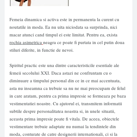
Femeia dinamica si activa este in permanenta la curent cu
noutatile in moda. Ea nu uita niciodata sa surprinda, nici
macar atunci cand timpul ei este limitat. Pentru ea, exista
rochia asimetrica
neagra ce poate fi purtata in cel putin doua
stiluri diferite, in functie de nevoi.
Spiritul practic este una dintre caracteristicile esentiale ale
femeii secolului XXI. Daca astazi ne confruntam cu o
diminuare a timpului personal din ce in ce mai accentuata,
asta nu inseamna ca trebuie sa nu ne mai preocupam de felul
in care aratam, pentru ca prima impresie se formeaza pe baza
vestimentatiei noastre. Cu ajutorul ei, transmitem informatii
subtile despre personalitatea noastra si, in unele situatii,
aceasta prima impresie poate fi vitala. De aceea, obiectele
vestimentare trebuie adaptate nu numai la tendintele din
moda, conturate de catre designerii internationali, ci si la