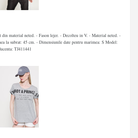
din material neted. - Fason lejer. - Decolteu in V. - Material neted. -
a la subrat: 45 cm. - Dimensiunile date pentru marimea: S Model:
ducenta: TJ411441