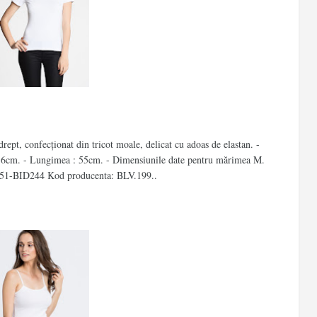
rept, confecționat din tricot moale, delicat cu adoas de elastan. -
16cm. - Lungimea : 55cm. - Dimensiunile date pentru mărimea M.
951-BID244 Kod producenta: BLV.199..