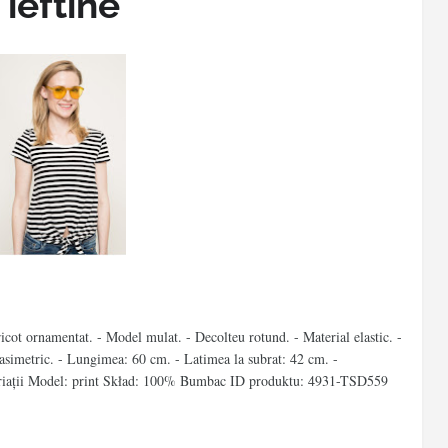
 ieftine
icot ornamentat. - Model mulat. - Decolteu rotund. - Material elastic. -
simetric. - Lungimea: 60 cm. - Latimea la subrat: 42 cm. -
triaţii Model: print Skład: 100% Bumbac ID produktu: 4931-TSD559