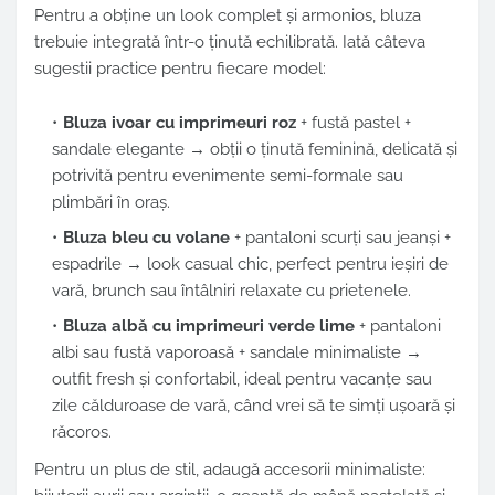
Pentru a obține un look complet și armonios, bluza
trebuie integrată într-o ținută echilibrată. Iată câteva
sugestii practice pentru fiecare model:
Bluza ivoar cu imprimeuri roz
+ fustă pastel +
sandale elegante → obții o ținută feminină, delicată și
potrivită pentru evenimente semi-formale sau
plimbări în oraș.
Bluza bleu cu volane
+ pantaloni scurți sau jeanși +
espadrile → look casual chic, perfect pentru ieșiri de
vară, brunch sau întâlniri relaxate cu prietenele.
Bluza albă cu imprimeuri verde lime
+ pantaloni
albi sau fustă vaporoasă + sandale minimaliste →
outfit fresh și confortabil, ideal pentru vacanțe sau
zile călduroase de vară, când vrei să te simți ușoară și
răcoros.
Pentru un plus de stil, adaugă accesorii minimaliste: