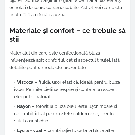
bijuterii aurii sau argintii, o geantă de mână pastelată și
ochelari de soare cu rame subtile. Astfel, vei completa
ținuta fără a o încărca vizual.
Materiale și confort – ce trebuie să
știi
Materialul din care este confecționată bluza
influențează atât confortul, cât și aspectul ținutei. Iată
detaliile pentru modelele prezentate:
Viscoza
– fluidă, ușor elastică, ideală pentru bluza
ivoar. Permite pielii să respire și conferă un aspect
elegant și natural.
Rayon
– folosit la bluza bleu, este ușor, moale și
respirabil, ideal pentru zilele călduroase și pentru
stilul casual chic.
Lycra + voal
– combinație folosită la bluza albă