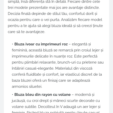
simplă, însă diferența stă în detalii. Fiecare dintre cele
trei modele prezentate mai jos are avantaje distincte.
Decizia finală depinde de stilul tău, confortul dorit și
ocazia pentru care o vei purta. Analizăm fiecare model
pentru a te ajuta să alegi bluza ideală și să creezi ținute
care să te avantajeze.
Bluza ivoar cu imprimeuri roz
– elegantă și
feminină, această bluză se remarcă prin croiul lejer și
imprimeurile delicate în nuanțe roz. Este perfectă
pentru plimbări relaxante, brunch-uri cu prietene sau
întâlniri casual-elegante. Materialul din viscoză
conferă fluiditate și confort, iar elasticul discret de la
baza bluzei oferă un finisaj care se adaptează
armonios siluetei.
Bluza bleu din rayon cu volane
– modernă și
jucăușă, cu croi drept și mâneci scurte decorate cu
volane subtile. Decolteul în V adaugă un aer lejer și
feminin, făcând bluza potrivită pentru ținute casual