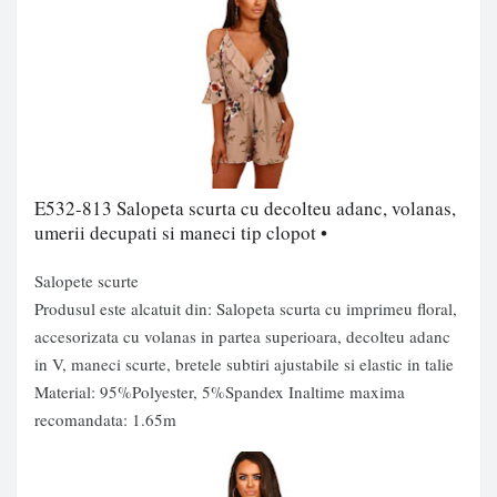
E532-813 Salopeta scurta cu decolteu adanc, volanas,
umerii decupati si maneci tip clopot •
Salopete scurte
Produsul este alcatuit din: Salopeta scurta cu imprimeu floral,
accesorizata cu volanas in partea superioara, decolteu adanc
in V, maneci scurte, bretele subtiri ajustabile si elastic in talie
Material: 95%Polyester, 5%Spandex Inaltime maxima
recomandata: 1.65m