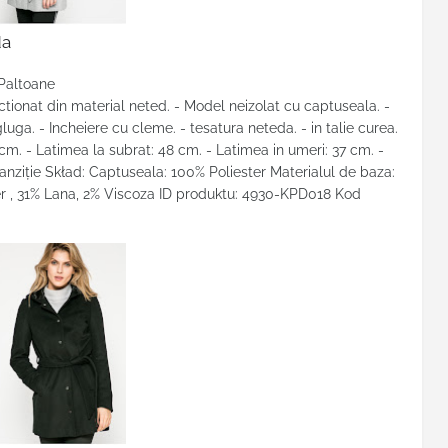
da
 Paltoane
tionat din material neted. - Model neizolat cu captuseala. -
uga. - Incheiere cu cleme. - tesatura neteda. - in talie curea.
m. - Latimea la subrat: 48 cm. - Latimea in umeri: 37 cm. -
anziţie Skład: Captuseala: 100% Poliester Materialul de baza:
er , 31% Lana, 2% Viscoza ID produktu: 4930-KPD018 Kod