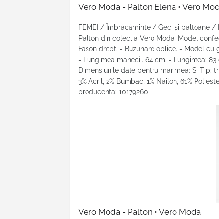
Vero Moda - Palton Elena • Vero Mo
FEMEI / Îmbrăcăminte / Geci şi paltoane /
Palton din colectia Vero Moda. Model confec
Fason drept. - Buzunare oblice. - Model cu gl
- Lungimea manecii. 64 cm. - Lungimea: 83 c
Dimensiunile date pentru marimea: S. Tip: tr
3% Acril, 2% Bumbac, 1% Nailon, 61% Poliest
producenta: 10179260
Vero Moda -
Palton • Vero Moda