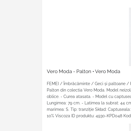
Vero Moda - Palton • Vero Moda
FEMEI / Îmbrăcăminte / Geci şi paltoane /
Palton din colectia Vero Moda. Model neizol
oblice. - Curea atasata. - Model cu captuseal
Lungimea: 79 cm. - Latimea la subrat: 44 cm
marimea: S. Tip: tranziţie Skład: Captuseala:
10% Viscoza ID produktu: 4930-KPD048 Kod