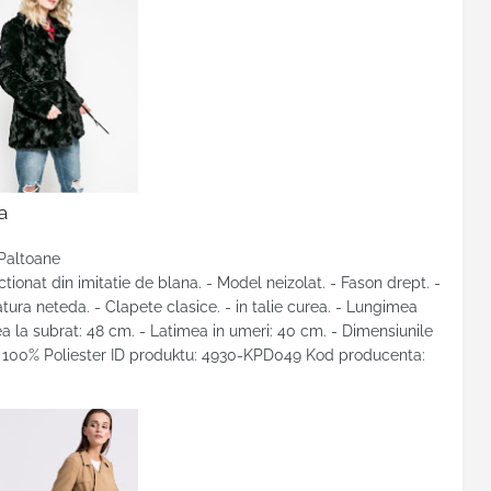
a
 Paltoane
ionat din imitatie de blana. - Model neizolat. - Fason drept. -
tura neteda. - Clapete clasice. - in talie curea. - Lungimea
a la subrat: 48 cm. - Latimea in umeri: 40 cm. - Dimensiunile
d: 100% Poliester ID produktu: 4930-KPD049 Kod producenta: