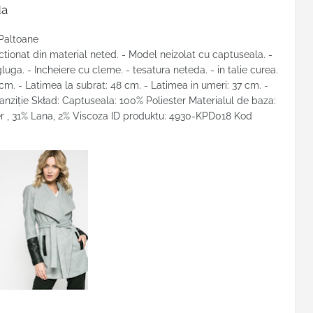
da
 Paltoane
tionat din material neted. - Model neizolat cu captuseala. -
uga. - Incheiere cu cleme. - tesatura neteda. - in talie curea.
m. - Latimea la subrat: 48 cm. - Latimea in umeri: 37 cm. -
anziţie Skład: Captuseala: 100% Poliester Materialul de baza:
er , 31% Lana, 2% Viscoza ID produktu: 4930-KPD018 Kod