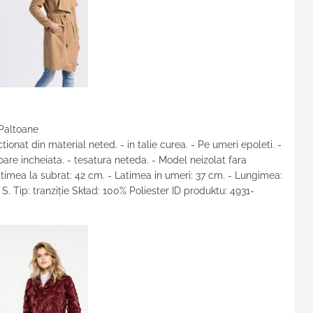
 Paltoane
onat din material neted. - in talie curea. - Pe umeri epoleti. -
ioare incheiata. - tesatura neteda. - Model neizolat fara
timea la subrat: 42 cm. - Latimea in umeri: 37 cm. - Lungimea:
. Tip: tranziţie Skład: 100% Poliester ID produktu: 4931-