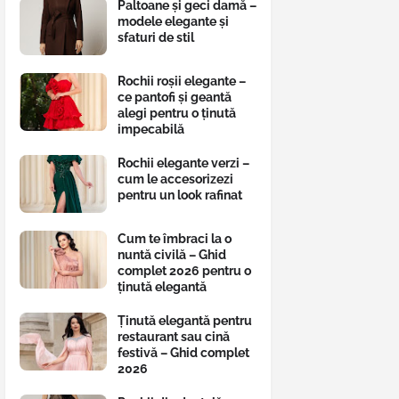
Paltoane și geci damă –
modele elegante și
sfaturi de stil
Rochii roșii elegante –
ce pantofi și geantă
alegi pentru o ținută
impecabilă
Rochii elegante verzi –
cum le accesorizezi
pentru un look rafinat
Cum te îmbraci la o
nuntă civilă – Ghid
complet 2026 pentru o
ținută elegantă
Ținută elegantă pentru
restaurant sau cină
festivă – Ghid complet
2026