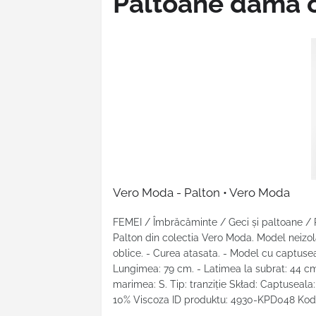
Paltoane dama 
Vero Moda - Palton • Vero Moda
FEMEI / Îmbrăcăminte / Geci şi paltoane /
Palton din colectia Vero Moda. Model neizol
oblice. - Curea atasata. - Model cu captuseal
Lungimea: 79 cm. - Latimea la subrat: 44 cm
marimea: S. Tip: tranziţie Skład: Captuseala:
10% Viscoza ID produktu: 4930-KPD048 Kod