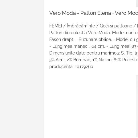
Vero Moda - Palton Elena • Vero Mo
FEMEI / Îmbrăcăminte / Geci şi paltoane /
Palton din colectia Vero Moda. Model confec
Fason drept. - Buzunare oblice. - Model cu gl
- Lungimea manecii. 64 cm. - Lungimea: 83 c
Dimensiunile date pentru marimea: S. Tip: tr
3% Acril, 2% Bumbac, 1% Nailon, 61% Poliest
producenta: 10179260