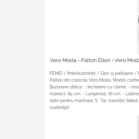
Vero Moda - Palton Ellen • Vero Mod
FEMEI / Îmbrăcăminte / Geci şi paltoane /
Palton din colectia Vero Moda. Model confect
Buzunare oblice. - Incheiere cu cleme. - tesa
manecii. 65 cm. - Lungimea: 76 cm. - Latime
date pentru marimea: S. Tip: tranziţie Skła
10180656