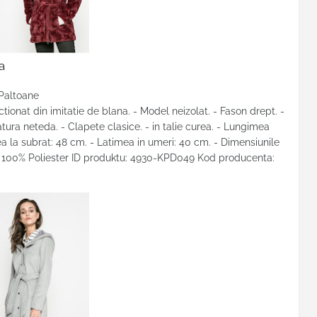
a
 Paltoane
ionat din imitatie de blana. - Model neizolat. - Fason drept. -
tura neteda. - Clapete clasice. - in talie curea. - Lungimea
a la subrat: 48 cm. - Latimea in umeri: 40 cm. - Dimensiunile
d: 100% Poliester ID produktu: 4930-KPD049 Kod producenta: