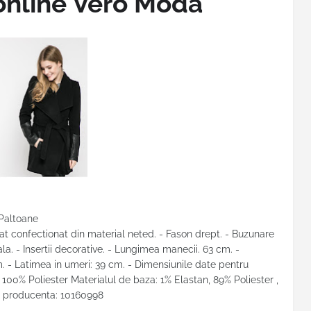
online Vero Moda
 Paltoane
at confectionat din material neted. - Fason drept. - Buzunare
a. - Insertii decorative. - Lungimea manecii. 63 cm. -
. - Latimea in umeri: 39 cm. - Dimensiunile date pentru
 100% Poliester Materialul de baza: 1% Elastan, 89% Poliester ,
 producenta: 10160998