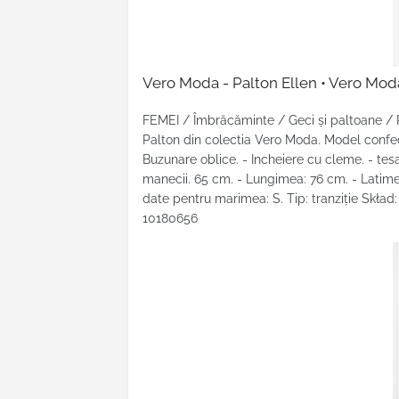
Vero Moda - Palton Ellen • Vero Mod
FEMEI / Îmbrăcăminte / Geci şi paltoane /
Palton din colectia Vero Moda
.
Model confect
Buzunare oblice. - Incheiere cu cleme. - tesa
manecii. 65 cm. - Lungimea: 76 cm. - Latime
date pentru marimea: S. Tip: tranziţie Skła
10180656