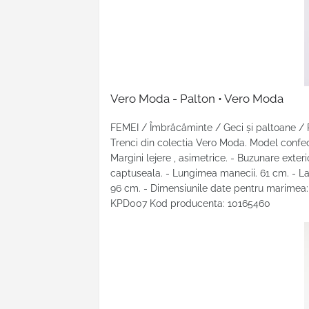
Vero Moda - Palton • Vero Moda
FEMEI / Îmbrăcăminte / Geci şi paltoane /
Trenci din colectia Vero Moda. Model confecti
Margini lejere , asimetrice. - Buzunare exter
captuseala. - Lungimea manecii. 61 cm. - La
96 cm. - Dimensiunile date pentru marimea: S
KPD007 Kod producenta: 10165460