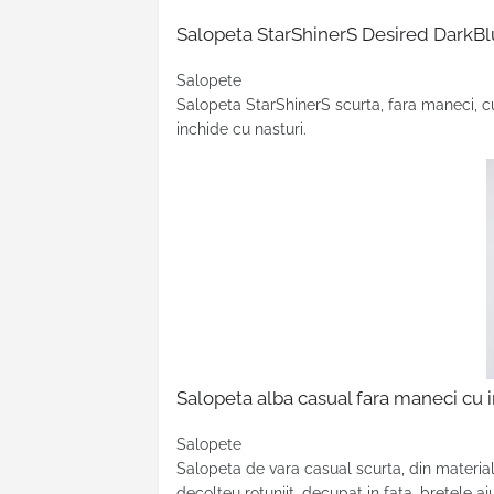
Salopeta StarShinerS Desired DarkBl
Salopete
Salopeta StarShinerS scurta, fara maneci, cu 
inchide cu nasturi.
Salopeta alba casual fara maneci cu i
Salopete
Salopeta de vara casual scurta
, din material
decolteu rotunjit, decupat in fata, bretele aj