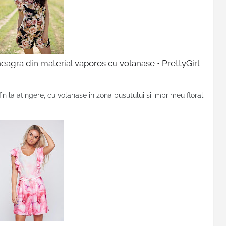
neagra din material vaporos cu volanase • PrettyGirl
i fin la atingere, cu volanase in zona busutului si imprimeu floral.