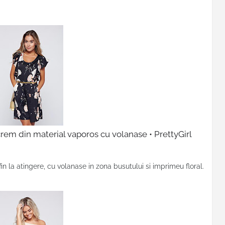
crem din material vaporos cu volanase • PrettyGirl
fin la atingere, cu volanase in zona busutului si imprimeu floral.