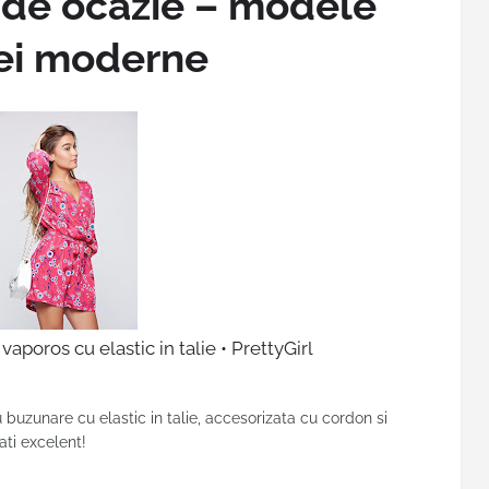
 de ocazie – modele
ei moderne
vaporos cu elastic in talie • PrettyGirl
u buzunare cu elastic in talie, accesorizata cu cordon si
ati excelent!