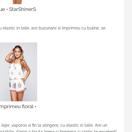
ue • StarShinerS
elastic in talie, are buzunare si imprimeu cu buline, se
mprimeu floral •
 lejer, vaporos si fin la atingere, cu elastic in talie. Are un
ustabile. Alege o tinuta lejera si feminina si simte-te excelent!