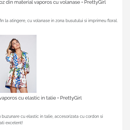
roz din material vaporos cu volanase • PrettyGirl
fin la atingere, cu volanase in zona busutului si imprimeu floral.
aporos cu elastic in talie • PrettyGirl
u buzunare cu elastic in talie, accesorizata cu cordon si
rati excelent!