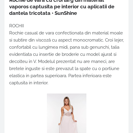
Rochie de vara cu croi larg din material
vaporos captusita pe interior cu aplicatii de
dantela tricotata • SunShine
ROCHII
Rochie casual de vara confectionata din material moale
si subtire din viscoză cu aspect monocromatic. Croi lejer,
confortabil cu lungimea midi, pana sub genunchi, talia
evidentiata cu insertie de broderie cu model ajurat si
decolteu in V. Modelul prezentat nu are maneci, are
bretele inguste si este prevazut la spate cu o portiune
elastica in partea superioara. Partea inferioara este
captusita in interior.