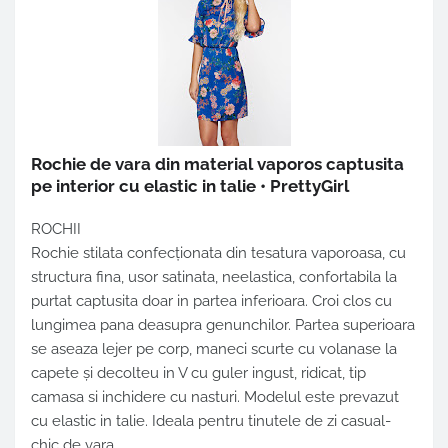
Rochie de vara din material vaporos captusita
pe interior cu elastic in talie • PrettyGirl
ROCHII
Rochie stilata confecționata din tesatura vaporoasa, cu
structura fina, usor satinata, neelastica, confortabila la
purtat captusita doar in partea inferioara. Croi clos cu
lungimea pana deasupra genunchilor. Partea superioara
se aseaza lejer pe corp, maneci scurte cu volanase la
capete și decolteu in V cu guler ingust, ridicat, tip
camasa si inchidere cu nasturi. Modelul este prevazut
cu elastic in talie. Ideala pentru tinutele de zi casual-
chic de vara.