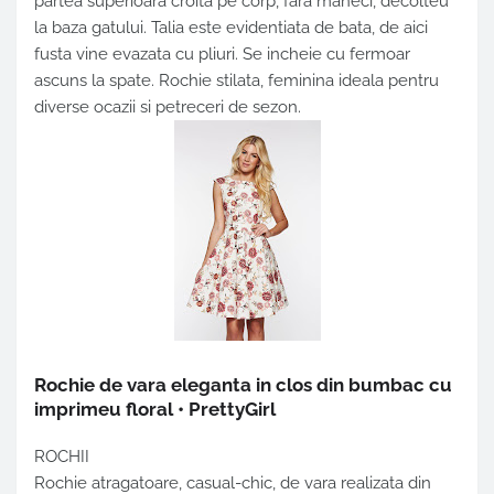
partea superioara croita pe corp, fara maneci, decolteu
la baza gatului. Talia este evidentiata de bata, de aici
fusta vine evazata cu pliuri. Se incheie cu fermoar
ascuns la spate. Rochie stilata, feminina ideala pentru
diverse ocazii si petreceri de sezon.
Rochie de vara eleganta in clos din bumbac cu
imprimeu floral • PrettyGirl
ROCHII
Rochie atragatoare, casual-chic, de vara realizata din