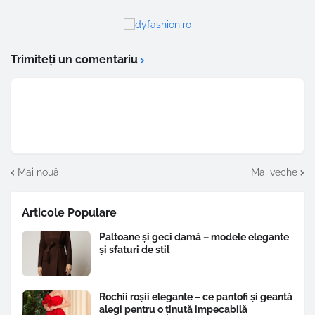
Trimiteți un comentariu
Mai nouă
Mai veche
Articole Populare
Paltoane și geci damă – modele elegante
și sfaturi de stil
Rochii roșii elegante – ce pantofi și geantă
alegi pentru o ținută impecabilă