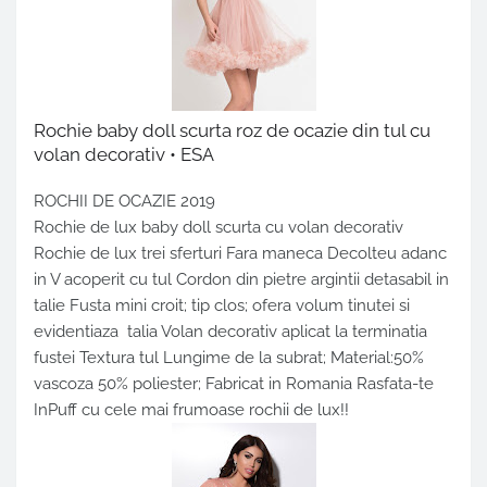
Rochie baby doll scurta roz de ocazie din tul cu
volan decorativ • ESA
ROCHII DE OCAZIE 2019
Rochie de lux baby doll scurta cu volan decorativ
Rochie de lux trei sferturi Fara maneca Decolteu adanc
in V acoperit cu tul Cordon din pietre argintii detasabil in
talie Fusta mini croit; tip clos; ofera volum tinutei si
evidentiaza talia Volan decorativ aplicat la terminatia
fustei Textura tul Lungime de la subrat; Material:50%
vascoza 50% poliester; Fabricat in Romania Rasfata-te
InPuff cu cele mai frumoase rochii de lux!!