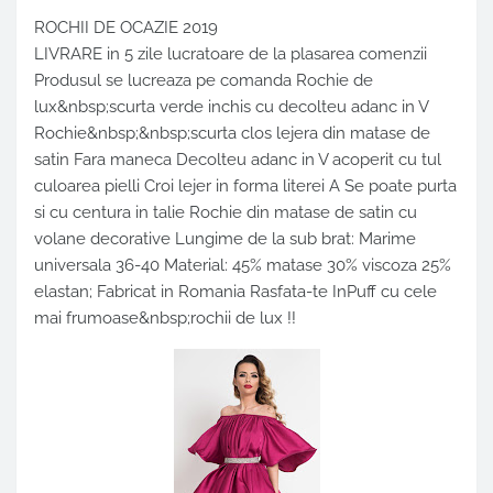
ROCHII DE OCAZIE 2019
LIVRARE in 5 zile lucratoare de la plasarea comenzii
Produsul se lucreaza pe comanda Rochie de
lux&nbsp;scurta verde inchis cu decolteu adanc in V
Rochie&nbsp;&nbsp;scurta clos lejera din matase de
satin Fara maneca Decolteu adanc in V acoperit cu tul
culoarea pielli Croi lejer in forma literei A Se poate purta
si cu centura in talie Rochie din matase de satin cu
volane decorative Lungime de la sub brat: Marime
universala 36-40 Material: 45% matase 30% viscoza 25%
elastan; Fabricat in Romania Rasfata-te InPuff cu cele
mai frumoase&nbsp;rochii de lux !!