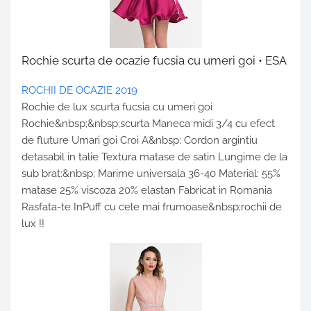
Rochie scurta de ocazie fucsia cu umeri goi • ESA
ROCHII DE OCAZIE 2019
Rochie de lux scurta fucsia cu umeri goi
Rochie&nbsp;&nbsp;scurta Maneca midi 3/4 cu efect
de fluture Umari goi Croi A&nbsp; Cordon argintiu
detasabil in talie Textura matase de satin Lungime de la
sub brat:&nbsp; Marime universala 36-40 Material: 55%
matase 25% viscoza 20% elastan Fabricat in Romania
Rasfata-te InPuff cu cele mai frumoase&nbsp;rochii de
lux !!