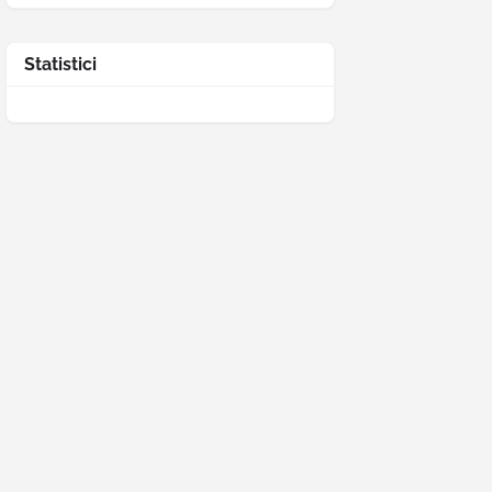
Statistici