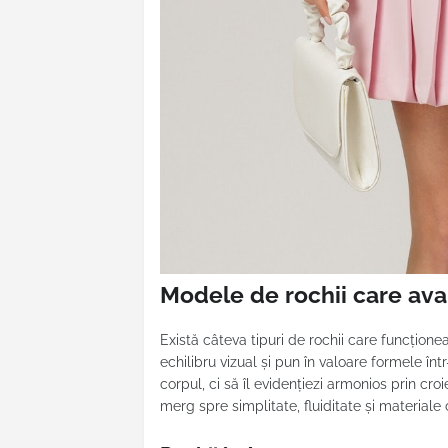
Modele de rochii care ava
Există câteva tipuri de rochii care funcțion
echilibru vizual și pun în valoare formele 
corpul, ci să îl evidențiezi armonios prin croi
merg spre simplitate, fluiditate și material