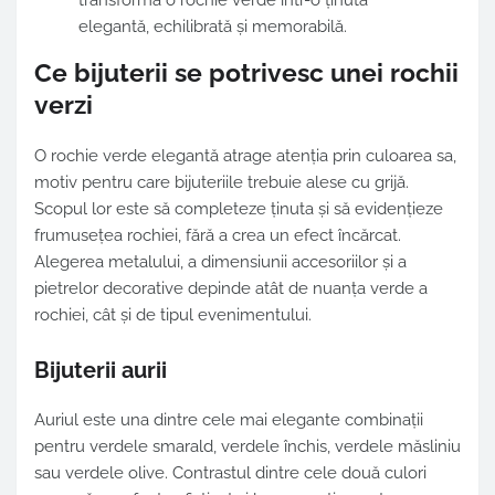
transforma o rochie verde într-o ținută
elegantă, echilibrată și memorabilă.
Ce bijuterii se potrivesc unei rochii
verzi
O rochie verde elegantă atrage atenția prin culoarea sa,
motiv pentru care bijuteriile trebuie alese cu grijă.
Scopul lor este să completeze ținuta și să evidențieze
frumusețea rochiei, fără a crea un efect încărcat.
Alegerea metalului, a dimensiunii accesoriilor și a
pietrelor decorative depinde atât de nuanța verde a
rochiei, cât și de tipul evenimentului.
Bijuterii aurii
Auriul este una dintre cele mai elegante combinații
pentru verdele smarald, verdele închis, verdele măsliniu
sau verdele olive. Contrastul dintre cele două culori