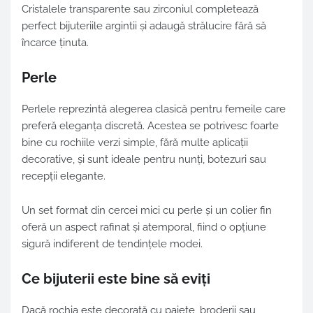
Cristalele transparente sau zirconiul completează
perfect bijuteriile argintii și adaugă strălucire fără să
încarce ținuta.
Perle
Perlele reprezintă alegerea clasică pentru femeile care
preferă eleganța discretă. Acestea se potrivesc foarte
bine cu rochiile verzi simple, fără multe aplicații
decorative, și sunt ideale pentru nunți, botezuri sau
recepții elegante.
Un set format din cercei mici cu perle și un colier fin
oferă un aspect rafinat și atemporal, fiind o opțiune
sigură indiferent de tendințele modei.
Ce bijuterii este bine să eviți
Dacă rochia este decorată cu paiete, broderii sau