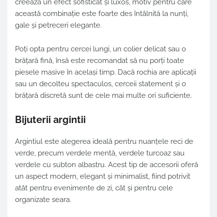
creează un efect sofisticat și luxos, motiv pentru care
această combinație este foarte des întâlnită la nunți,
gale și petreceri elegante.
Poți opta pentru cercei lungi, un colier delicat sau o
brățară fină, însă este recomandat să nu porți toate
piesele masive în același timp. Dacă rochia are aplicații
sau un decolteu spectaculos, cerceii statement și o
brățară discretă sunt de cele mai multe ori suficiente.
Bijuterii argintii
Argintiul este alegerea ideală pentru nuanțele reci de
verde, precum verdele mentă, verdele turcoaz sau
verdele cu subton albastru. Acest tip de accesorii oferă
un aspect modern, elegant și minimalist, fiind potrivit
atât pentru evenimente de zi, cât și pentru cele
organizate seara.