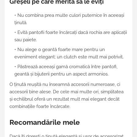
Greșeli pe care merită să le eviți
Nu combina prea multe culori puternice în aceeași
ținută.
Evită pantofii foarte încărcați dacă rochia are aplicații
sau paiete.
Nu alege o geantă foarte mare pentru un
eveniment elegant; un clutch este mult mai potrivit.
Păstrează aceeași gamă cromatică între pantofi,
geantă și bijuterii pentru un aspect armonios.
O ținută reușită nu înseamnă accesorii numeroase, ci
accesorii bine alese. De cele mai multe ori, simplitatea
și echilibrul oferă un rezultat mult mai elegant decât
combinațiile foarte încărcate.
Recomandările mele
Dacă îți dorești o ținută elegantă și ușor de accesorizat,