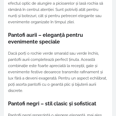
efectul optic de alungire a picioarelor și lasă rochia să
rămână în centrul atenției. Sunt potriviți atât pentru
nunți și botezuri, cât și pentru petreceri elegante sau
evenimente organizate în timpul zilei.
Pantofi aurii – eleganță pentru
evenimente speciale
Dacă porți o rochie verde smarald sau verde închis,
pantofii aurii completează perfect ținuta. Această
combinație este foarte apreciată la recepții, gale și
evenimente festive deoarece transmite rafinament și
lux fără a deveni exagerată. Pentru un aspect echilibrat,
poți asorta pantofii cu o geantă plic și bijuterii aurii
discrete.
Pantofi negri – stil clasic și sofisticat
Pantofii negri reprezintă o alegere elegantă, mai ales