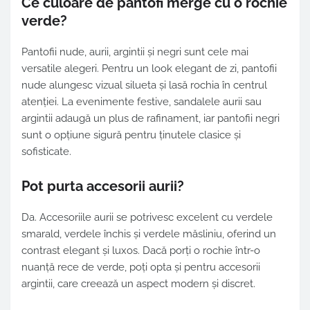
Ce culoare de pantofi merge cu o rochie
verde?
Pantofii nude, aurii, argintii și negri sunt cele mai
versatile alegeri. Pentru un look elegant de zi, pantofii
nude alungesc vizual silueta și lasă rochia în centrul
atenției. La evenimente festive, sandalele aurii sau
argintii adaugă un plus de rafinament, iar pantofii negri
sunt o opțiune sigură pentru ținutele clasice și
sofisticate.
Pot purta accesorii aurii?
Da. Accesoriile aurii se potrivesc excelent cu verdele
smarald, verdele închis și verdele măsliniu, oferind un
contrast elegant și luxos. Dacă porți o rochie într-o
nuanță rece de verde, poți opta și pentru accesorii
argintii, care creează un aspect modern și discret.