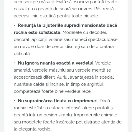
accesorii pe măsură. Evită să asociezi pantofi foarte
casual cu o geantă de seară sau invers. Păstrează
aceeași linie estetică pentru toate piesele.
Renunță la bijuteriile supradimensionate dacă
rochia este sofisticată.
Modelele cu decolteu
decorat, aplicații, volane sau mâneci spectaculoase
au nevoie doar de cercei discreți sau de o brățară
delicată.
Nu ignora nuanța exactă a verdelui.
Verdele
smarald, verdele măsliniu sau verdele mentă se
accesorizează diferit. Auriul avantajează în special
nuanțele calde și închise, în timp ce argintiul
completează foarte bine verdele rece.
Nu supraîncărca ținuta cu imprimeuri.
Dacă
rochia este într-o culoare intensă, alege pantofi și
geantă într-un design simplu. Imprimeurile animale
sau modelele foarte încărcate pot distrage atenția de
la eleganța rochiei.