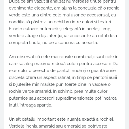
După ce am văzut și analizat numeroase ținute pentru
evenimente elegante, am ajuns la concluzia că o rochie
verde este una dintre cele mai ușor de accesorizat, cu
condiția să păstrezi un echilibru între culori și texturi.
Fiind o culoare puternică și elegantă în același timp,
verdele atrage deja atenția, iar accesoriile au rolul de a
completa ținuta, nu de a concura cu aceasta.
Am observat că cele mai reușite combinații sunt cele în
care se aleg maximum două culori pentru accesorii. De
exemplu, o pereche de pantofi nude și o geantă aurie
discretă oferă un aspect rafinat, în timp ce pantofii aurii
și bijuteriile minimaliste pun foarte bine în valoare o
rochie verde smarald. În schimb, prea multe culori
puternice sau accesorii supradimensionate pot încărca
inutil întreaga apariție.
Un alt detaliu important este nuanța exactă a rochiei.
Verdele închis, smarald sau emerald se potrivește