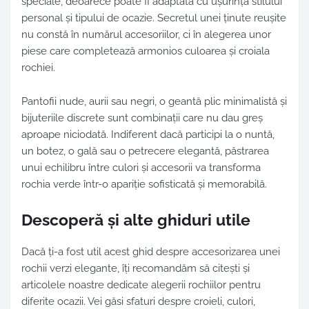
speciale, deoarece poate fi adaptată cu ușurință stilului
personal și tipului de ocazie. Secretul unei ținute reușite
nu constă în numărul accesoriilor, ci în alegerea unor
piese care completează armonios culoarea și croiala
rochiei.
Pantofii nude, aurii sau negri, o geantă plic minimalistă și
bijuteriile discrete sunt combinații care nu dau greș
aproape niciodată. Indiferent dacă participi la o nuntă,
un botez, o gală sau o petrecere elegantă, păstrarea
unui echilibru între culori și accesorii va transforma
rochia verde într-o apariție sofisticată și memorabilă.
Descoperă și alte ghiduri utile
Dacă ți-a fost util acest ghid despre accesorizarea unei
rochii verzi elegante, îți recomandăm să citești și
articolele noastre dedicate alegerii rochiilor pentru
diferite ocazii. Vei găsi sfaturi despre croieli, culori,