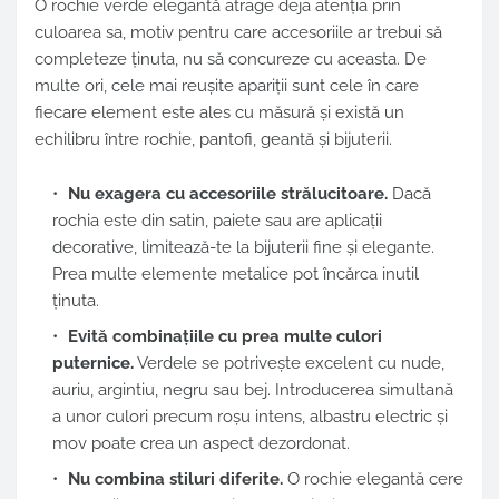
O rochie verde elegantă atrage deja atenția prin
culoarea sa, motiv pentru care accesoriile ar trebui să
completeze ținuta, nu să concureze cu aceasta. De
multe ori, cele mai reușite apariții sunt cele în care
fiecare element este ales cu măsură și există un
echilibru între rochie, pantofi, geantă și bijuterii.
Nu exagera cu accesoriile strălucitoare.
Dacă
rochia este din satin, paiete sau are aplicații
decorative, limitează-te la bijuterii fine și elegante.
Prea multe elemente metalice pot încărca inutil
ținuta.
Evită combinațiile cu prea multe culori
puternice.
Verdele se potrivește excelent cu nude,
auriu, argintiu, negru sau bej. Introducerea simultană
a unor culori precum roșu intens, albastru electric și
mov poate crea un aspect dezordonat.
Nu combina stiluri diferite.
O rochie elegantă cere