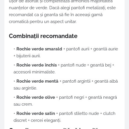
ușor de asortat și completează armonios majoritatea
nuanțelor de verde. Dacă alegi pantofi metalizați, este
recomandat ca și geanta să fie în aceeași gamă
cromatică pentru un aspect unitar.
Combinații recomandate
Rochie verde smarald
+ pantofi aurii + geantă aurie
+ bijuterii aurii.
Rochie verde închis
+ pantofi nude + geantă bej +
accesorii minimaliste.
Rochie verde mentă
+ pantofi argintii + geantă albă
sau argintie.
Rochie verde olive
+ pantofi negri + geantă neagră
sau crem.
Rochie verde satin
+ pantofi stiletto nude + clutch
discret + cercei eleganți.