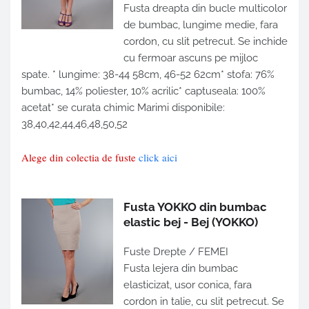
Fusta dreapta din bucle multicolor
de bumbac, lungime medie, fara
cordon, cu slit petrecut. Se inchide
cu fermoar ascuns pe mijloc
spate. * lungime: 38-44 58cm, 46-52 62cm* stofa: 76%
bumbac, 14% poliester, 10% acrilic* captuseala: 100%
acetat* se curata chimic Marimi disponibile:
38,40,42,44,46,48,50,52
Alege din colectia de fuste
click aici
Fusta YOKKO din bumbac
elastic bej - Bej
(YOKKO)
Fuste Drepte / FEMEI
Fusta lejera din bumbac
elasticizat, usor conica, fara
cordon in talie, cu slit petrecut. Se