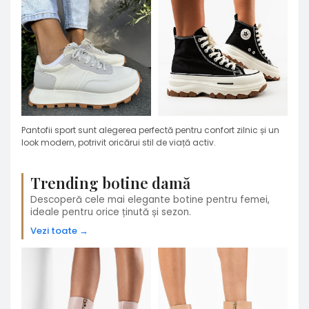
Pantofii sport sunt alegerea perfectă pentru confort zilnic și un
look modern, potrivit oricărui stil de viață activ.
Trending botine damă
Descoperă cele mai elegante botine pentru femei,
ideale pentru orice ținută și sezon.
Vezi toate →