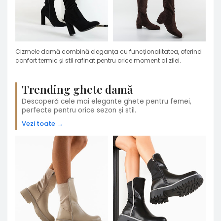
Cizmele damă combină eleganța cu funcționalitatea, oferind
confort termic și stil rafinat pentru orice moment al zilei.
Trending ghete damă
Descoperă cele mai elegante ghete pentru femei,
perfecte pentru orice sezon și stil.
Vezi toate →