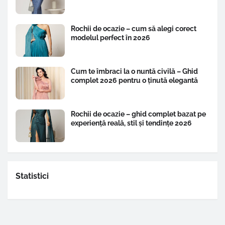
Rochii de ocazie – cum să alegi corect
modelul perfect în 2026
Cum te îmbraci la o nuntă civilă – Ghid
complet 2026 pentru o ținută elegantă
Rochii de ocazie – ghid complet bazat pe
experiență reală, stil și tendințe 2026
Statistici