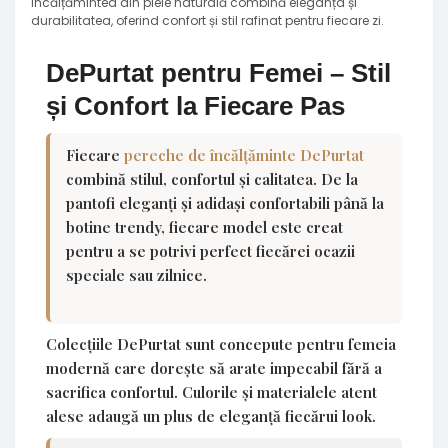
Încălțămintea din piele naturală combină eleganța și
durabilitatea, oferind confort și stil rafinat pentru fiecare zi.
DePurtat pentru Femei – Stil
și Confort la Fiecare Pas
Fiecare
pereche de încălțăminte DePurtat
combină
stilul, confortul și calitatea
. De la
pantofi eleganți și adidași confortabili până la
botine trendy, fiecare model este creat
pentru a se potrivi perfect fiecărei ocazii
speciale sau zilnice.
Colecțiile DePurtat sunt concepute pentru femeia
modernă care dorește să arate impecabil fără a
sacrifica confortul. Culorile și materialele atent
alese adaugă un plus de eleganță fiecărui look.