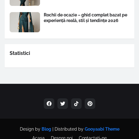
Rochii de ocazie – ghid complet bazat pe
experiență reală, stil și tendințe 2026
Statistici
Design by
Blog
| Distributed by
Gooyaabi Theme
Acasa
Despre noi
Contactați-ne