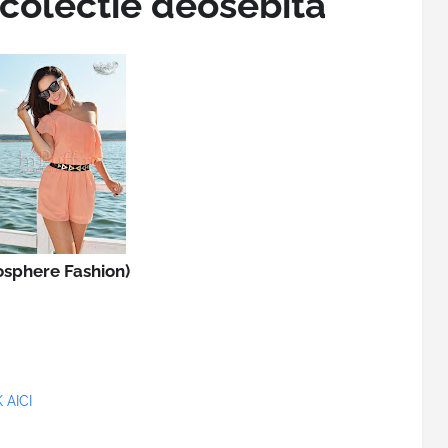
 colectie deosebita
sphere Fashion)
 AICI