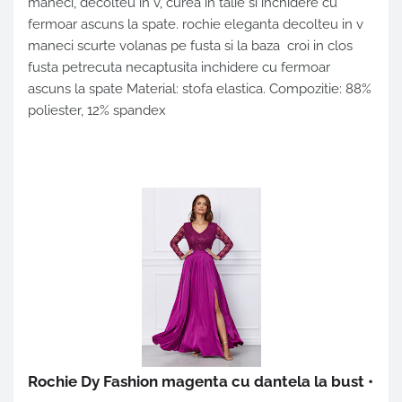
maneci, decolteu in v, curea in talie si inchidere cu
fermoar ascuns la spate. rochie eleganta decolteu in v
maneci scurte volanas pe fusta si la baza croi in clos
fusta petrecuta necaptusita inchidere cu fermoar
ascuns la spate Material: stofa elastica. Compozitie: 88%
poliester, 12% spandex
Rochie Dy Fashion magenta cu dantela la bust
•