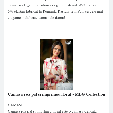
casual si elegante se sifoneaza greu material: 95% poliester
5% elastan fabricat in Romania Rasfata-te InPuff cu cele mai
elegante si delicate camasi de dama!
Camasa roz pal si imprimeu floral • MBG Collection
CAMASI
Camasa roz pal si imprimeu floral este o camasa delicata