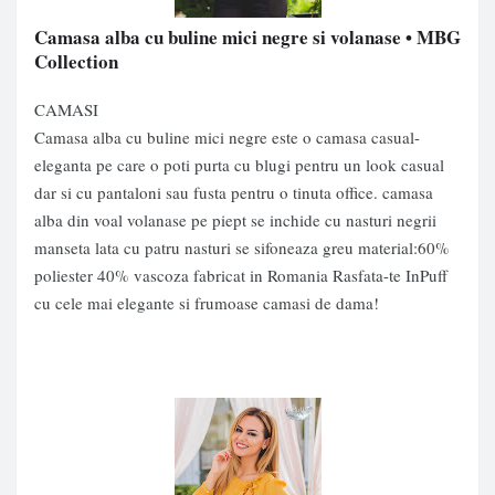
Camasa alba cu buline mici negre si volanase • MBG
Collection
CAMASI
Camasa alba cu buline mici negre este o camasa casual-
eleganta pe care o poti purta cu blugi pentru un look casual
dar si cu pantaloni sau fusta pentru o tinuta office. camasa
alba din voal volanase pe piept se inchide cu nasturi negrii
manseta lata cu patru nasturi se sifoneaza greu material:60%
poliester 40% vascoza fabricat in Romania Rasfata-te InPuff
cu cele mai elegante si frumoase camasi de dama!