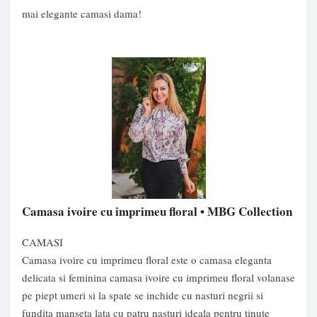
mai elegante camasi dama!
Camasa ivoire cu imprimeu floral • MBG Collection
CAMASI
Camasa ivoire cu imprimeu floral este o camasa eleganta
delicata si feminina camasa ivoire cu imprimeu floral volanase
pe piept umeri si la spate se inchide cu nasturi negrii si
fundita manseta lata cu patru nasturi ideala pentru tinute