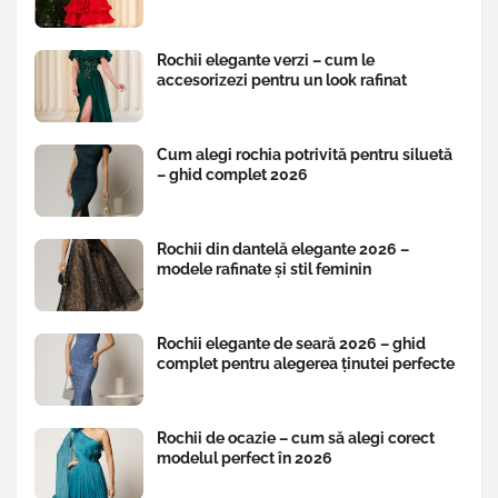
Rochii elegante verzi – cum le
accesorizezi pentru un look rafinat
Cum alegi rochia potrivită pentru siluetă
– ghid complet 2026
Rochii din dantelă elegante 2026 –
modele rafinate și stil feminin
Rochii elegante de seară 2026 – ghid
complet pentru alegerea ținutei perfecte
Rochii de ocazie – cum să alegi corect
modelul perfect în 2026