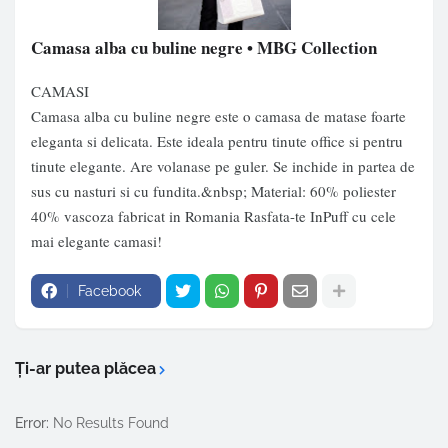
Camasa alba cu buline negre • MBG Collection
CAMASI
Camasa alba cu buline negre este o camasa de matase foarte
eleganta si delicata. Este ideala pentru tinute office si pentru
tinute elegante. Are volanase pe guler. Se inchide in partea de
sus cu nasturi si cu fundita.&nbsp; Material: 60% poliester
40% vascoza fabricat in Romania Rasfata-te InPuff cu cele
mai elegante camasi!
Facebook
Ți-ar putea plăcea
Error:
No Results Found