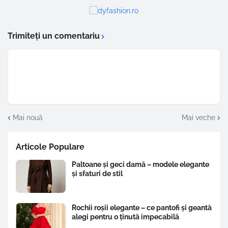
Trimiteți un comentariu
Mai nouă
Mai veche
Articole Populare
Paltoane și geci damă – modele elegante
și sfaturi de stil
Rochii roșii elegante – ce pantofi și geantă
alegi pentru o ținută impecabilă