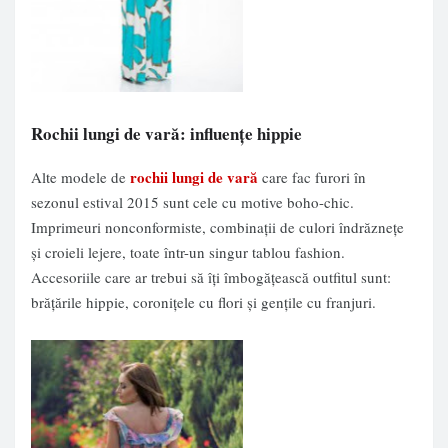
Rochii lungi de vară: influențe hippie
rochii lungi de vară
Alte modele de
care fac furori în
sezonul estival 2015 sunt cele cu motive boho-chic.
Imprimeuri nonconformiste, combinații de culori îndrăznețe
și croieli lejere, toate într-un singur tablou fashion.
Accesoriile care ar trebui să îți îmbogățească outfitul sunt:
brățările hippie, coronițele cu flori și gențile cu franjuri.