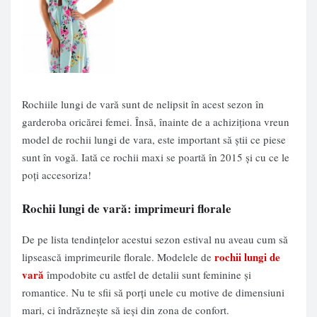
Rochiile lungi de vară sunt de nelipsit în acest sezon în
garderoba oricărei femei. Însă, înainte de a achiziționa vreun
model de rochii lungi de vara, este important să știi ce piese
sunt în vogă. Iată ce rochii maxi se poartă în 2015 și cu ce le
poți accesoriza!
Rochii lungi de vară: imprimeuri florale
De pe lista tendințelor acestui sezon estival nu aveau cum să
rochii lungi de
lipsească imprimeurile florale. Modelele de
vară
împodobite cu astfel de detalii sunt feminine și
romantice. Nu te sfii să porți unele cu motive de dimensiuni
mari, ci îndrăznește să ieși din zona de confort.