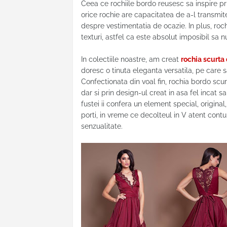
Ceea ce rochiile bordo reusesc sa inspire p
orice rochie are capacitatea de a-l transmit
despre vestimentatia de ocazie. In plus, roch
texturi, astfel ca este absolut imposibil sa n
In colectiile noastre, am creat
rochia scurta
doresc o tinuta eleganta versatila, pe care 
Confectionata din voal fin, rochia bordo scu
dar si prin design-ul creat in asa fel incat s
fustei ii confera un element special, origina
porti, in vreme ce decolteul in V atent contu
senzualitate.