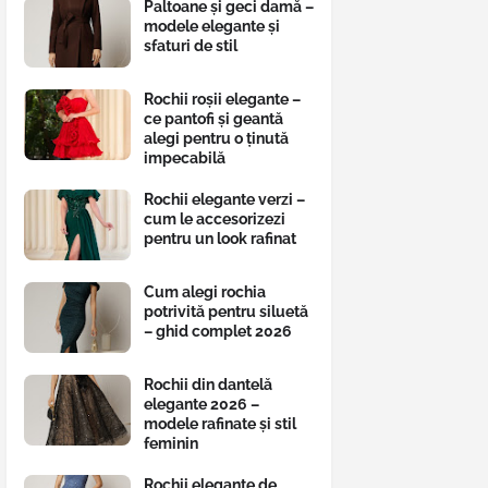
Paltoane și geci damă –
modele elegante și
sfaturi de stil
Rochii roșii elegante –
ce pantofi și geantă
alegi pentru o ținută
impecabilă
Rochii elegante verzi –
cum le accesorizezi
pentru un look rafinat
Cum alegi rochia
potrivită pentru siluetă
– ghid complet 2026
Rochii din dantelă
elegante 2026 –
modele rafinate și stil
feminin
Rochii elegante de