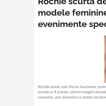
Rochie scurtă d
modele feminine
evenimente spec
Rochiile bordo sunt efectiv fascinante, pen
oriunde ar fi purtate, oferind imaginii oricare
luxurianta, usor dramatica si simpla simulta