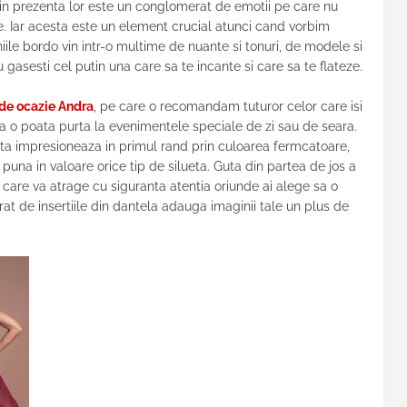
rin prezenta lor este un conglomerat de emotii pe care nu
e. Iar acesta este un element crucial atunci cand vorbim
iile bordo vin intr-o multime de nuante si tonuri, de modele si
u gasesti cel putin una care sa te incante si care sa te flateze.
 de ocazie Andra
, pe care o recomandam tuturor celor care isi
sa o poata purta la evenimentele speciale de zi sau de seara.
rta impresioneaza in primul rand prin culoarea fermcatoare,
a puna in valoare orice tip de silueta. Guta din partea de jos a
l, care va atrage cu siguranta atentia oriunde ai alege sa o
rat de insertiile din dantela adauga imaginii tale un plus de