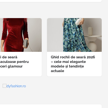
i de seară
Ghid rochii de seară 2026
taculoase pentru
– cele mai elegante
eceri glamour
modele și tendințe
actuale