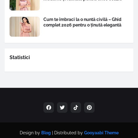
Cum te îmbraci la o nuntă civilă – Ghid
complet 2026 pentru o ținută elegantă
Statistici
Design by
Blog
| Distributed by
Gooyaabi Theme