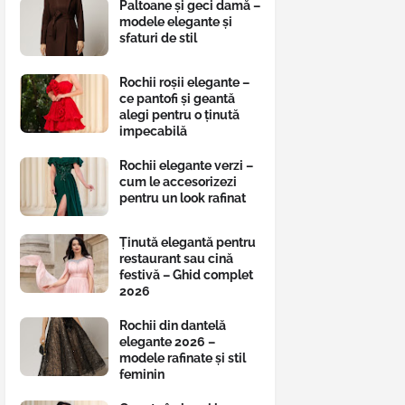
Paltoane și geci damă –
modele elegante și
sfaturi de stil
Rochii roșii elegante –
ce pantofi și geantă
alegi pentru o ținută
impecabilă
Rochii elegante verzi –
cum le accesorizezi
pentru un look rafinat
Ținută elegantă pentru
restaurant sau cină
festivă – Ghid complet
2026
Rochii din dantelă
elegante 2026 –
modele rafinate și stil
feminin