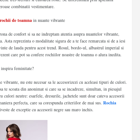
eroase combinatii vestimentare.
rochii de toamna
in nuante vibrante
zona de confort si sa ne indreptam atentia asupra nuantelor vibrante,
 Asta reprezinta o modalitate sigura de a te face remarcata si de a iesi
nte de lauda pentru acest trend. Rosul, bordo-ul, albastrul imperial si
rezent care pot sa confere rochiilor noastre de toamna o alura inedita.
 inspira feminitate?
 vibrante, nu este necesar sa le accesorizezi cu aceleasi tipuri de culori.
 sa te scoata din anonimat si care sa se incadreze, simultan, in piesajul
culori neutre: esarfele, dresurile, jachetele sunt doar cateva accesorii
Rochia
 maniera perfecta, care sa corespunda criteriilor de mai sus.
veste de exceptie cu accesorii negre sau maro inchis.