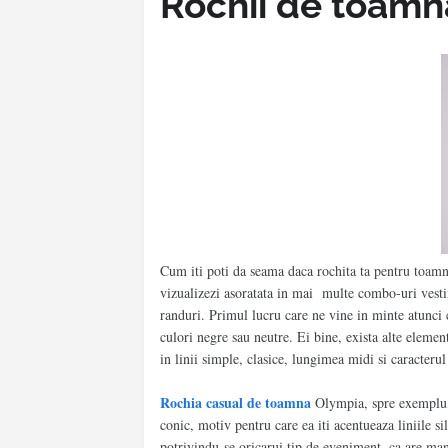
Rochii de toamna
Cum iti poti da seama daca
rochita ta pentru toam
vizualizezi asoratata in mai multe combo-uri vestime
randuri. Primul lucru care ne vine in minte atunci 
culori negre sau neutre. Ei bine, exista alte element
in linii simple, clasice, lungimea midi si caracter
Rochia casual de toamna
Olympia, spre exemplu, e
conic, motiv pentru care ea iti acentueaza liniile s
potrivindu-se oricarui tip de eveniment, ca are manec