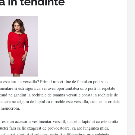
 in tendinte
na
este sau nu versatila? Primul aspect tine de faptul ca poti sa o
ntare si esti sigura ca vei avea oportunitatea sa o porti in repetate
cand ne gandim la rochitele de toamna versatile consta in rochitele de
e care ne asigura de faptul ca o rochie este versatila, cum ar fi: croiala
ul monocrom.
ste un accesoriu vestimentar versatil, datorita faptului ca este croita
iluetei fara sa fie exagerat de provocatoare, ca are lungimea midi,
ile trei-sferturi si culoarea rosie. Se diferentiaza prin aplciatia