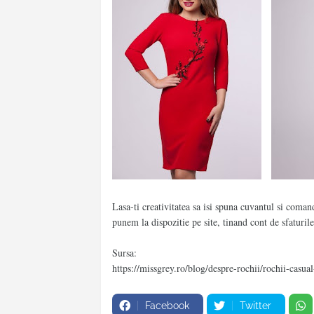
Lasa-ti creativitatea sa isi spuna cuvantul si coman
punem la dispozitie pe site, tinand cont de sfaturil
Sursa:
https://missgrey.ro/blog/despre-rochii/rochii-casua
Facebook
Twitter