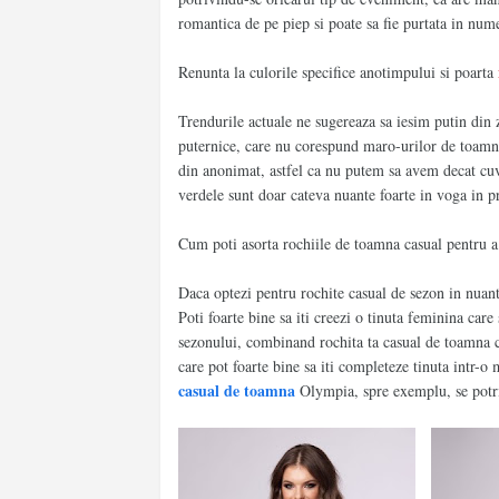
romantica de pe piep si poate sa fie purtata in num
Renunta la culorile specifice anotimpului si poarta
Trendurile actuale ne sugereaza sa iesim putin din 
puternice, care nu corespund maro-urilor de toamna.
din anonimat, astfel ca nu putem sa avem decat cuvi
verdele sunt doar cateva nuante foarte in voga in p
Cum poti asorta rochiile de toamna casual pentru a
Daca optezi pentru rochite casual de sezon in nuante
Poti foarte bine sa iti creezi o tinuta feminina care
sezonului, combinand rochita ta casual de toamna cu 
care pot foarte bine sa iti completeze tinuta intr-o
casual de toamna
Olympia, spre exemplu, se potri