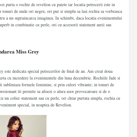
 vei purta o
rochie de
r
evelion
cu paiete iar locatia petrecerii este in
n tonuri de nude ori negru, ori pur si simplu sa lasi rochia sa vorbeasca
entru a nu supraincarca imaginea. In schimbi, daca locatia evenimentului
superb in combinatie cu perle, ori cu accesorii statement aurii sau
andarea Miss Grey
y este dedicata special petrecerilor de final de an. Am creat doua
purta cu incredere la evenimentele din luna decembrie. Rochiile Jade si
i subliniaza formele feminine, si prin culori vibrante; in tonuri de
esionant iti permite sa afisezi o alura usor provocatoare si de o
cu un colier statement sau cu perle, ori chiar purtata simpla, rochia cu
 eveniment special, in noaptea de Revelion.