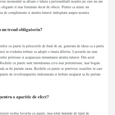
 avem momentul sa afisam o latura a personalitatii noastre pe care nu am
ai elegante si mai feminine decat de obicei. Pentru ca nimic nu
a de complimente si atentia tuturor indreptata asupra noastra.
u un trend obligatoriu?
hiilor cu paiete la petrecerile de final de an, generata de ideea ca a purta
 iesi in evidenta trebuie sa adopti o tinuta diferita. Lucrurile nu stau
initie pretioase si acapareaza instantaneu atentia tuturor. Din acest
. Rochiile cu paiete sunt intotdeauna ceva mai pretentioase, mai bogate
da sa fie purtate iarna. Rochiile cu paiete se potrivesc ocaziilor in care
iete de revelionaparitie indrazneata si trebuie neaparat sa fie purtate
pentru o aparitie de efect?
rizezi rochia favorita cu paiete, insa totul depinde de tipul de