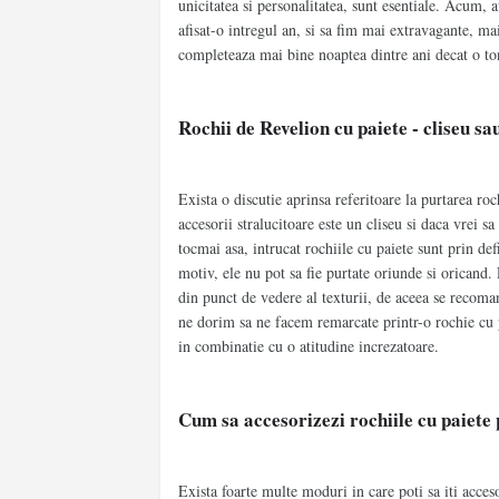
unicitatea si personalitatea, sunt esentiale. Acum,
afisat-o intregul an, si sa fim mai extravagante, m
completeaza mai bine noaptea dintre ani decat o ton
Rochii de Revelion cu paiete - cliseu sa
Exista o discutie aprinsa referitoare la purtarea roc
accesorii stralucitoare este un cliseu si daca vrei sa
tocmai asa, intrucat rochiile cu paiete sunt prin def
motiv, ele nu pot sa fie purtate oriunde si oricand
din punct de vedere al texturii, de aceea se recoman
ne dorim sa ne facem remarcate printr-o rochie cu pa
in combinatie cu o atitudine increzatoare.
Cum sa accesorizezi rochiile cu paiete 
Exista foarte multe moduri in care poti sa iti acceso