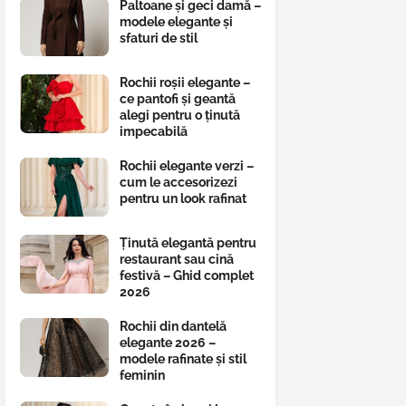
Paltoane și geci damă –
modele elegante și
sfaturi de stil
Rochii roșii elegante –
ce pantofi și geantă
alegi pentru o ținută
impecabilă
Rochii elegante verzi –
cum le accesorizezi
pentru un look rafinat
Ținută elegantă pentru
restaurant sau cină
festivă – Ghid complet
2026
Rochii din dantelă
elegante 2026 –
modele rafinate și stil
feminin