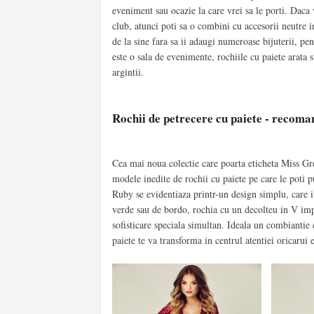
eveniment sau ocazie la care vrei sa le porti. Daca
club, atunci poti sa o combini cu accesorii neutre i
de la sine fara sa ii adaugi numeroase bijuterii, p
este o sala de evenimente, rochiile cu paiete arata 
argintii.
Rochii de petrecere cu paiete - recom
Cea mai noua colectie care poarta eticheta Miss Gre
modele inedite de rochii cu paiete pe care le poti 
Ruby se evidentiaza printr-un design simplu, care it
verde sau de bordo, rochia cu un decolteu in V impr
sofisticare speciala simultan. Ideala un combiantie 
paiete te va transforma in centrul atentiei oricarui