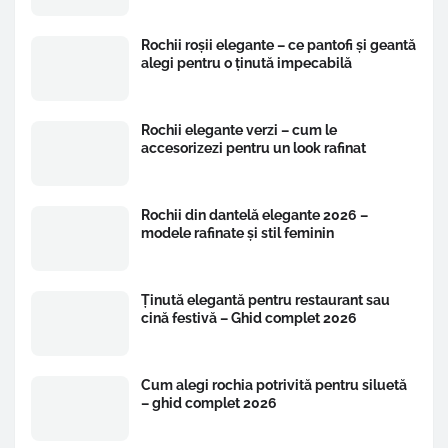
Rochii roșii elegante – ce pantofi și geantă
alegi pentru o ținută impecabilă
Rochii elegante verzi – cum le
accesorizezi pentru un look rafinat
Rochii din dantelă elegante 2026 –
modele rafinate și stil feminin
Ținută elegantă pentru restaurant sau
cină festivă – Ghid complet 2026
Cum alegi rochia potrivită pentru siluetă
– ghid complet 2026