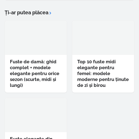
Ți-ar putea plăcea
Fuste de damă: ghid
Top 10 fuste midi
complet + modele
elegante pentru
elegante pentru orice
femei: modele
sezon (scurte, midi și
moderne pentru ținute
lungi)
de zi și birou