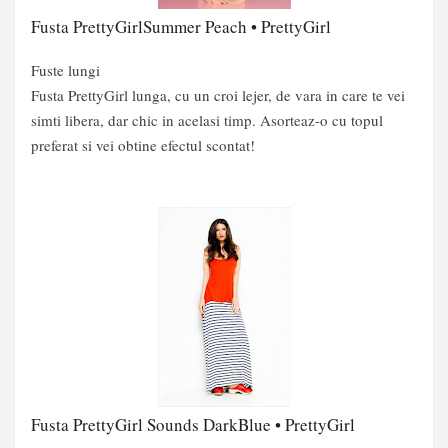
Fusta PrettyGirlSummer Peach • PrettyGirl
Fuste lungi
Fusta PrettyGirl lunga, cu un croi lejer, de vara in care te vei
simti libera, dar chic in acelasi timp. Asorteaz-o cu topul
preferat si vei obtine efectul scontat!
Fusta PrettyGirl Sounds DarkBlue • PrettyGirl