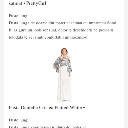
satinat • PrettyGirl
Fuste lungi
Fusta lunga de ocazie din material satinat cu imprimeu floral.
Iti asigura un look senzual, datorita deschiderii pe picior si
totodata te vei simti confortabil imbracand-o.
Fusta Daniella Cristea Plaited White •
Fuste lungi
Fusta lunga vaporoasa cu pliuri de material