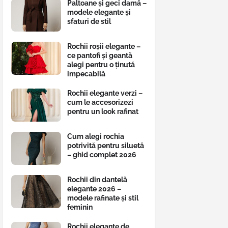
Paltoane și geci damă –
modele elegante și
sfaturi de stil
Rochii roșii elegante –
ce pantofi și geantă
alegi pentru o ținută
impecabilă
Rochii elegante verzi –
cum le accesorizezi
pentru un look rafinat
Cum alegi rochia
potrivită pentru siluetă
– ghid complet 2026
Rochii din dantelă
elegante 2026 –
modele rafinate și stil
feminin
Rochii elegante de