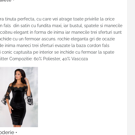
a tinuta perfecta, cu care vei atrage toate privirile la orice
 fals din satin cu fundita maxi, iar bustul, spatele si manecile
ecolteu elegant in forma de inima iar manecile trei sferturi sunt
inchide cu un fermoar ascuns. rochie eleganta gri de ocazie
de inima maneci trei sferturi evazate la baza cordon fals
 conic captusita pe interior se inchide cu fermoar la spate
 glitter Compozitie: 60% Poliester, 40% Vascoza
oderie •