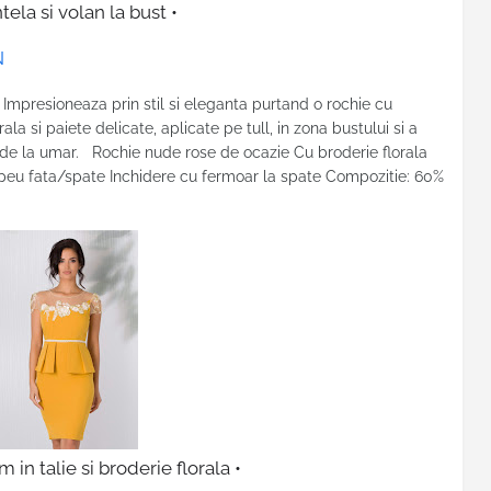
la si volan la bust •
N
mpresioneaza prin stil si eleganta purtand o rochie cu
ala si paiete delicate, aplicate pe tull, in zona bustului si a
 de la umar. Rochie nude rose de ocazie Cu broderie florala
epeu fata/spate Inchidere cu fermoar la spate Compozitie: 60%
n talie si broderie florala •