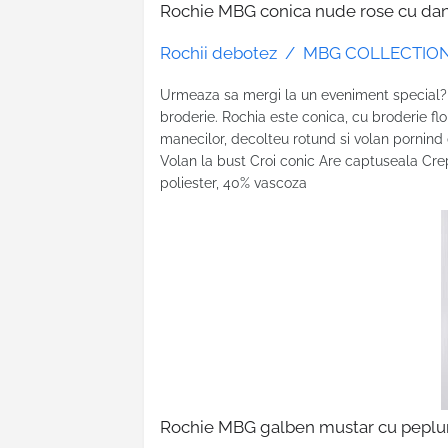
Rochie MBG conica nude rose cu dante
Rochii debotez / MBG COLLECTIO
Urmeaza sa mergi la un eveniment special? I
broderie. Rochia este conica, cu broderie flor
manecilor, decolteu rotund si volan pornind
Volan la bust Croi conic Are captuseala Cr
poliester, 40% vascoza
Rochie MBG galben mustar cu peplum i