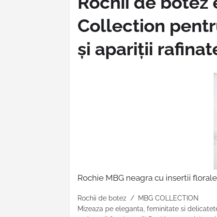
Rochii de botez
Collection pent
și apariții rafinat
Rochie MBG neagra cu insertii florale 
Rochii de botez / MBG COLLECTION
Mizeaza pe eleganta, feminitate si delicat