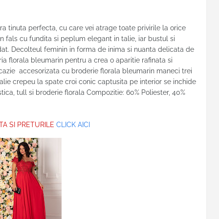
a tinuta perfecta, cu care vei atrage toate privirile la orice
 fals cu fundita si peplum elegant in talie, iar bustul si
odat. Decolteul feminin in forma de inima si nuanta delicata de
 florala bleumarin pentru a crea o aparitie rafinata si
cazie accesorizata cu broderie florala bleumarin maneci trei
talie crepeu la spate croi conic captusita pe interior se inchide
tica, tull si broderie florala Compozitie: 60% Poliester, 40%
TA SI PRETURILE
CLICK AICI