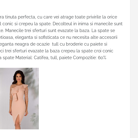
a tinuta perfecta, cu care vei atrage toate privirile la orice
l conic si crepeu la spate. Decolteul in inima si manecile sunt
te. Manecile trei sferturi sunt evazate la baza. La spate se
ioasa, eleganta si sofisticata ce nu necesita alte accesorii
eleganta neagra de ocazie tull cu broderie cu paiete si
 trei sferturi evazate la baza crepeu la spate croi conic
a spate Material: Catifea, tull, paiete Compozitie: 60%