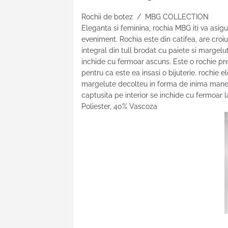
Rochii de botez / MBG COLLECTION
Eleganta si feminina, rochia MBG iti va asigur
eveniment. Rochia este din catifea, are croiu
integral din tull brodat cu paiete si margelu
inchide cu fermoar ascuns. Este o rochie pret
pentru ca este ea insasi o bijuterie. rochie 
margelute decolteu in forma de inima maneci
captusita pe interior se inchide cu fermoar l
Poliester, 40% Vascoza