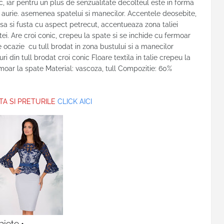
onic, iar pentru un plus de senzualitate decolteul este in forma
le aurie. asemenea spatelui si manecilor. Accentele deosebite,
falsa si fusta cu aspect petrecut, accentueaza zona taliei
ei. Are croi conic, crepeu la spate si se inchide cu fermoar
ocazie cu tull brodat in zona bustului si a manecilor
i din tull brodat croi conic Floare textila in talie crepeu la
rmoar la spate Material: vascoza, tull Compozitie: 60%
TA SI PRETURILE
CLICK AICI
aiete •