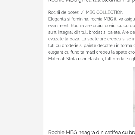
Rochii de botez / MBG COLLECTION
Eleganta si feminina, rochia MBG iti va asigur
eveniment. Rochia are croiul conic, cu cordon
sunt integral din tull brodat si paiete. Are d
evazate la baza. La spate are crepeu si se 
tull cu broderie si paiete decolteu in forma 
elegant cu fundita maxi crepeu la spate croi
Material: Stofa usor elastica, tull brodat si
Rochie MBG neagra din catifea cu br