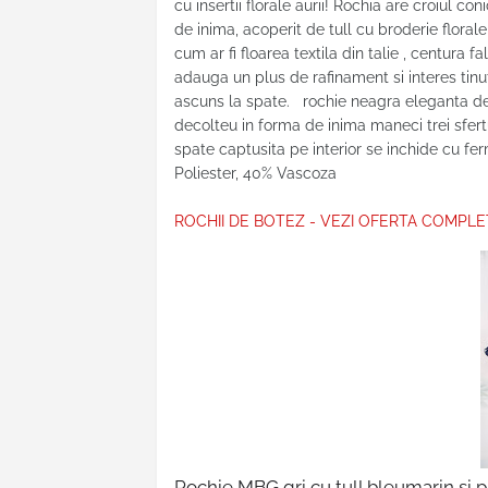
cu insertii florale aurii! Rochia are croiul c
de inima, acoperit de tull cu broderie flora
cum ar fi floarea textila din talie , centura 
adauga un plus de rafinament si interes tinut
ascuns la spate. rochie neagra eleganta de 
decolteu in forma de inima maneci trei sfertur
spate captusita pe interior se inchide cu fe
Poliester, 40% Vascoza
ROCHII DE BOTEZ - VEZI OFERTA COMPLE
Rochie MBG gri cu tull bleumarin si p