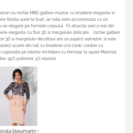
sezon cu rochia MBG galben mustar cu broderie eleganta in
e florala aurie la bust, iar talia este accesorizata cu un
 elegant pe formele corpului. Fii atractia serii si iesi din
erie eleganta cu flori 3D si margelute delicate. rochie galben
ri 3D si margelute decolteul are un aspect asimetric si este
maneci scurte din tull cu broderie croi conic cordon cu
 captusita pe interior inchidere cu fermoar la spate Material:
itie: 95% poliester, 5% elastan
orala bleumarin •