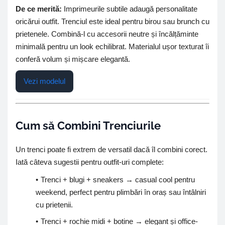
De ce merită:
Imprimeurile subtile adaugă personalitate
oricărui outfit. Trenciul este ideal pentru birou sau brunch cu
prietenele. Combină-l cu accesorii neutre și încălțăminte
minimală pentru un look echilibrat. Materialul ușor texturat îi
conferă volum și mișcare elegantă.
Vezi modelul
Cum să Combini Trenciurile
Un trenci poate fi extrem de versatil dacă îl combini corect.
Iată câteva sugestii pentru outfit-uri complete:
Trenci + blugi + sneakers → casual cool pentru
weekend, perfect pentru plimbări în oraș sau întâlniri
cu prietenii.
Trenci + rochie midi + botine → elegant și office-