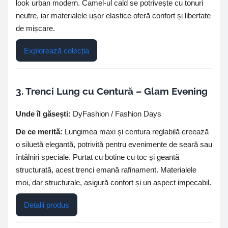
look urban modern. Camel-ul cald se potrivește cu tonuri
neutre, iar materialele ușor elastice oferă confort și libertate
de mișcare.
Explorează colecția
3. Trenci Lung cu Centură – Glam Evening
Unde îl găsești:
DyFashion / Fashion Days
De ce merită:
Lungimea maxi și centura reglabilă creează
o siluetă elegantă, potrivită pentru evenimente de seară sau
întâlniri speciale. Purtat cu botine cu toc și geantă
structurată, acest trenci emană rafinament. Materialele
moi, dar structurale, asigură confort și un aspect impecabil.
Detalii produs