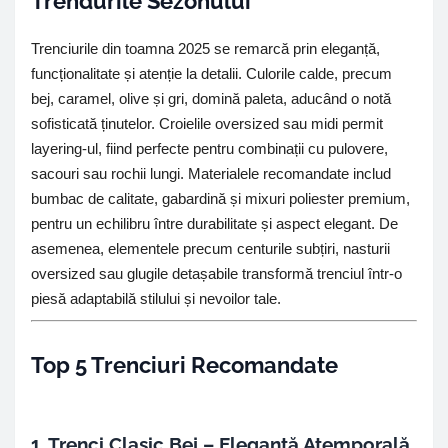
Trendurile Sezonului
Trenciurile din toamna 2025 se remarcă prin eleganță,
funcționalitate și atenție la detalii. Culorile calde, precum
bej, caramel, olive și gri, domină paleta, aducând o notă
sofisticată ținutelor. Croielile oversized sau midi permit
layering-ul, fiind perfecte pentru combinații cu pulovere,
sacouri sau rochii lungi. Materialele recomandate includ
bumbac de calitate, gabardină și mixuri poliester premium,
pentru un echilibru între durabilitate și aspect elegant. De
asemenea, elementele precum centurile subțiri, nasturii
oversized sau glugile detașabile transformă trenciul într-o
piesă adaptabilă stilului și nevoilor tale.
Top 5 Trenciuri Recomandate
1. Trenci Clasic Bej – Eleganță Atemporală