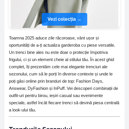
Vezi colecția →
Toamna 2025 aduce zile răcoroase, vânt ușor și
oportunități de a-ți actualiza garderoba cu piese versatile.
Un trenci bine ales nu este doar o protecție împotriva
frigului, ci și un element cheie al stilului tău. În acest ghid
complet, îți prezentăm cele mai elegante trenciuri ale
sezonului, cum să le porți în diverse contexte și unde le
poți găsi online prin branduri de top: Fashion Days,
Answear, DyFashion și InPuff. Vei descoperi combinații de
outfit-uri pentru birou, ieșiri casual sau evenimente
speciale, astfel încât fiecare trenci să devină piesa centrală
a look-ului tău.