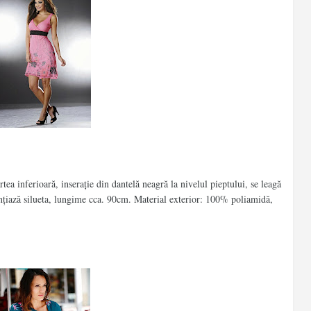
ea inferioară, inserație din dantelă neagră la nivelul pieptului, se leagă
ențiază silueta, lungime cca. 90cm. Material exterior: 100% poliamidă,