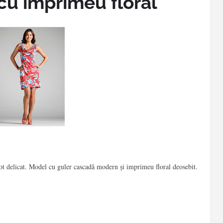
cu imprimeu floral
ot delicat. Model cu guler cascadă modern şi imprimeu floral deosebit.