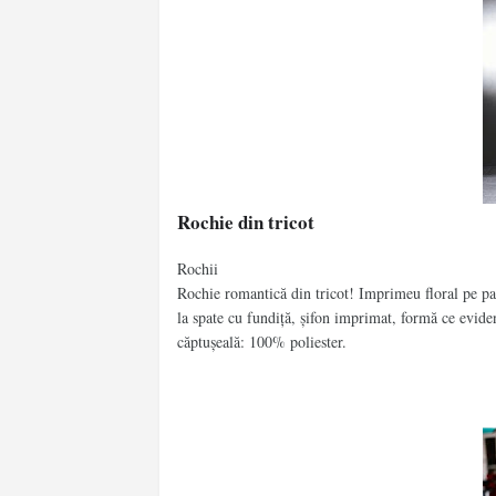
Rochie din tricot
Rochii
Rochie romantică din tricot! Imprimeu floral pe part
la spate cu fundiță, șifon imprimat, formă ce evid
căptușeală: 100% poliester.