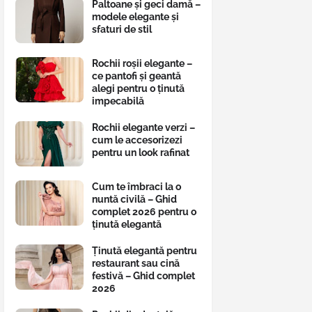
Paltoane și geci damă –
modele elegante și
sfaturi de stil
Rochii roșii elegante –
ce pantofi și geantă
alegi pentru o ținută
impecabilă
Rochii elegante verzi –
cum le accesorizezi
pentru un look rafinat
Cum te îmbraci la o
nuntă civilă – Ghid
complet 2026 pentru o
ținută elegantă
Ținută elegantă pentru
restaurant sau cină
festivă – Ghid complet
2026