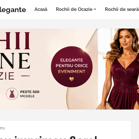
Elegante
Acasă
Rochii de Ocazie
Rochii de seară
meu