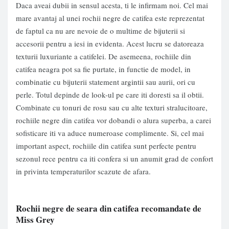
Daca aveai dubii in sensul acesta, ti le infirmam noi. Cel mai
mare avantaj al unei rochii negre de catifea este reprezentat
de faptul ca nu are nevoie de o multime de bijuterii si
accesorii pentru a iesi in evidenta. Acest lucru se datoreaza
texturii luxuriante a catifelei. De asemeena, rochiile din
catifea neagra pot sa fie purtate, in functie de model, in
combinatie cu bijuterii statement argintii sau aurii, ori cu
perle. Totul depinde de look-ul pe care iti doresti sa il obtii.
Combinate cu tonuri de rosu sau cu alte texturi stralucitoare,
rochiile negre din catifea vor dobandi o alura superba, a carei
sofisticare iti va aduce numeroase complimente. Si, cel mai
important aspect, rochiile din catifea sunt perfecte pentru
sezonul rece pentru ca iti confera si un anumit grad de confort
in privinta temperaturilor scazute de afara.
Rochii negre de seara din catifea recomandate de
Miss Grey