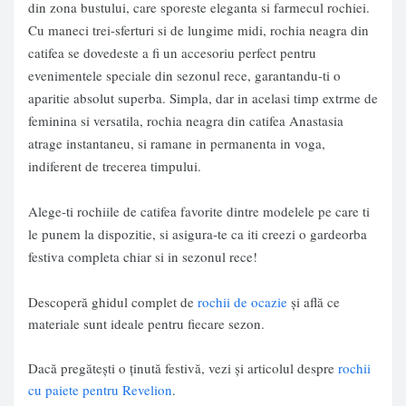
din zona bustului, care sporeste eleganta si farmecul rochiei.
Cu maneci trei-sferturi si de lungime midi, rochia neagra din
catifea se dovedeste a fi un accesoriu perfect pentru
evenimentele speciale din sezonul rece, garantandu-ti o
aparitie absolut superba. Simpla, dar in acelasi timp extrme de
feminina si versatila, rochia neagra din catifea Anastasia
atrage instantaneu, si ramane in permanenta in voga,
indiferent de trecerea timpului.
Alege-ti
rochiile de catifea
favorite dintre modelele pe care ti
le punem la dispozitie, si asigura-te ca iti creezi o gardeorba
festiva completa chiar si in sezonul rece!
Descoperă ghidul complet de
rochii de ocazie
și află ce
materiale sunt ideale pentru fiecare sezon.
Dacă pregătești o ținută festivă, vezi și articolul despre
rochii
cu paiete pentru Revelion
.